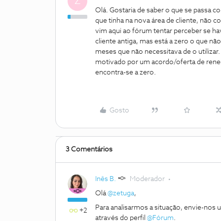
Z
Olá. Gostaria de saber o que se passa 
que tinha na nova área de cliente, não 
vim aqui ao fórum tentar perceber se ha
cliente antiga, mas está a zero o que n
meses que não necessitava de o utilizar.
motivado por um acordo/oferta de rene
encontra-se a zero.
Gosto
3 Comentários
Inês B.
Moderador
Olá
@zetuga
,
Para analisarmos a situação, envie-no
+2
através do perfil
@Fórum
.