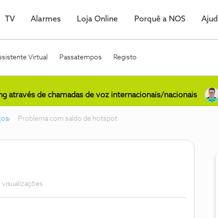
TV
Alarmes
Loja Online
Porquê a NOS
Aju
sistente Virtual
Passatempos
Registo
ing através de chamadas de voz internacionais/nacionais
ços
Problema com saldo de hotspot
 visualizações