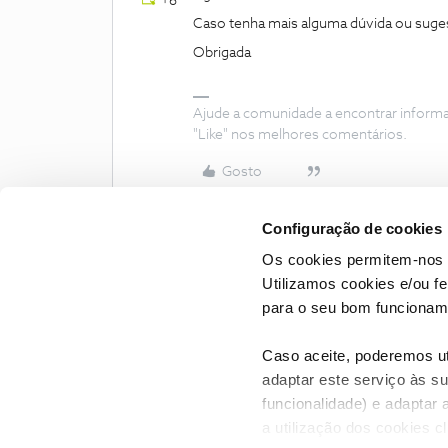
+6
Caso tenha mais alguma dúvida ou suges
Obrigada
Ajude a comunidade a encontrar inform
"Like" nos melhores comentários.
Gosto
Configuração de cookies
Os cookies permitem-nos 
Utilizamos cookies e/ou f
para o seu bom funcioname
Caso aceite, poderemos uti
adaptar este serviço às su
funcionalidade) e adaptar 
a utilização dos cookies c
CONTACTOS
POLÍTICA DE P