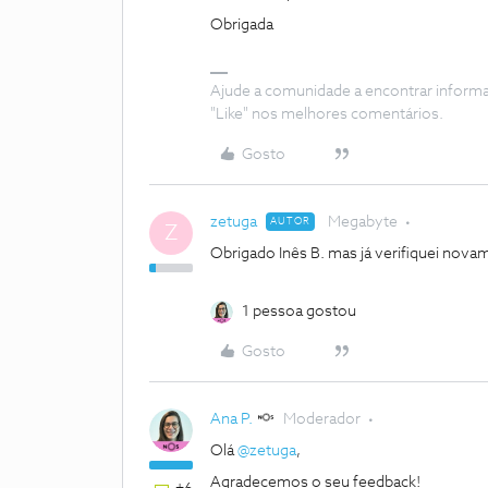
Obrigada
Ajude a comunidade a encontrar inform
"Like" nos melhores comentários.
Gosto
zetuga
Megabyte
AUTOR
Z
Obrigado Inês B. mas já verifiquei novam
1 pessoa gostou
Gosto
Ana P.
Moderador
Olá
@zetuga
,
Agradecemos o seu feedback!