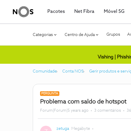
Pacotes
Net Fibra
Móvel 5G
Grupos
As
Categorias
Centro de Ajuda
Vishing | Phish
Comunidade
Conta NOS
Gerir produtos e servi
PERGUNTA
Problema com saldo de hotspot
Forum|Forum|5 years ago
3 comentários
36
zetuga
Megabyte