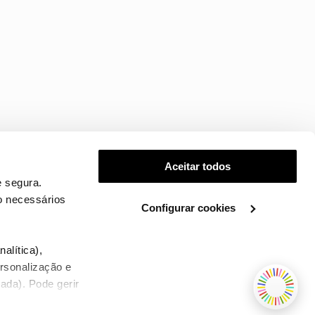
Aceitar todos
 segura.
o necessários
Configurar cookies
.
alítica),
ersonalização e
ada). Pode gerir
TERMOS E CONDIÇÕES
WHOLESALE