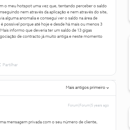
com o meu hotspot uma vez que, tentando perceber o saldo
conseguindo nem através da aplicação e nem através do site,
via alguma anomalia e consegui ver o saldo na área de
ão é possível porque até hoje e desde há mais ou menos 3
 Mais informo que deveria ter um saldo de 13 gigas
gociação de contracto já muito antiga e neste momento
Partilhar
Mais antigos primeiro
Forum|Forum|5 years ago
s uma mensagem privada com o seu número de cliente,