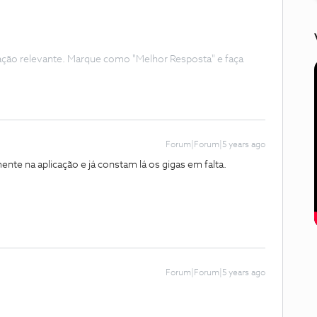
ação relevante. Marque como "Melhor Resposta" e faça
Forum|Forum|5 years ago
ente na aplicação e já constam lá os gigas em falta.
Forum|Forum|5 years ago