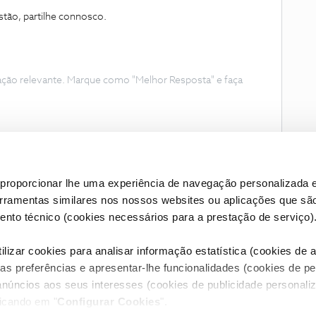
tão, partilhe connosco.
ação relevante. Marque como "Melhor Resposta" e faça
proporcionar lhe uma experiência de navegação personalizada e
erramentas similares nos nossos websites ou aplicações que sã
nto técnico (cookies necessários para a prestação de serviço)
lizar cookies para analisar informação estatística (cookies de an
as preferências e apresentar-lhe funcionalidades (cookies de p
Condições do Fórum NOS
Accessibility statement
anúncios aos seus interesses (cookies de publicidade personaliz
licando em "
Configurar Cookies
".
RIVACIDADE
CONFIGURAR COOKIES
QUALIDADE DE SERVIÇO