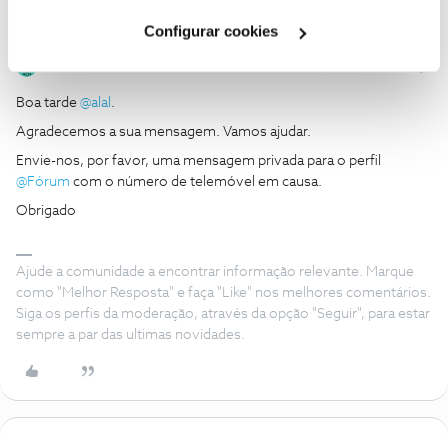
Cookies
".
Configurar cookies
João H.
Forum|Forum|1 month ago
Boa tarde ​
@alal
.
Agradecemos a sua mensagem. Vamos ajudar.
Envie-nos, por favor, uma mensagem privada para o perfil ​
@Fórum
com o número de telemóvel em causa.
Obrigado
Ajude a comunidade a encontrar informação relevante. Marque
como "Melhor Resposta" e faça "Like" nos melhores comentários.
Siga os perfis da moderação, através da opção "Seguir", para estar
sempre a par das ultimas novidades.