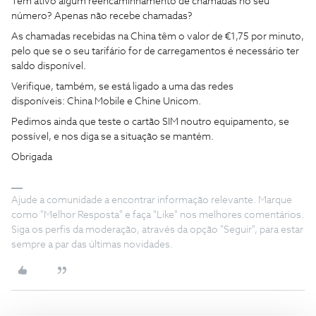
Tem ativo algum reencaminhamento de chamadas no seu
número? Apenas não recebe chamadas?
As chamadas recebidas na China têm o valor de €1,75 por minuto,
pelo que se o seu tarifário for de carregamentos é necessário ter
saldo disponível.
Verifique, também, se está ligado a uma das redes
disponíveis: China Mobile e Chine Unicom.
Pedimos ainda que teste o cartão SIM noutro equipamento, se
possível, e nos diga se a situação se mantém.
Obrigada
Ajude a comunidade a encontrar informação relevante. Marque
como "Melhor Resposta" e faça "Like" nos melhores comentários.
Siga os perfis da moderação, através da opção "Seguir", para estar
sempre a par das últimas novidades.