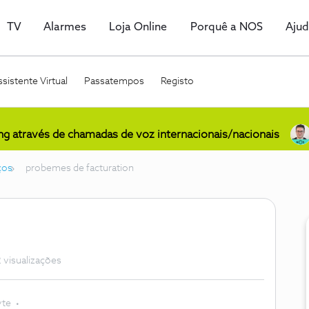
TV
Alarmes
Loja Online
Porquê a NOS
Aju
sistente Virtual
Passatempos
Registo
ing através de chamadas de voz internacionais/nacionais
ços
probemes de facturation
 visualizações
yte