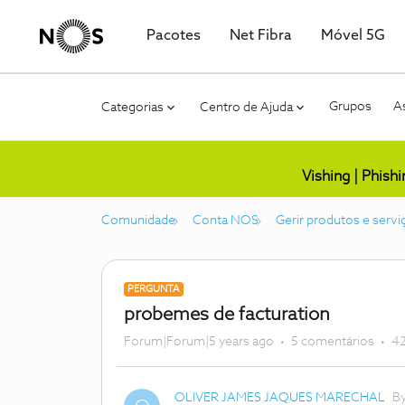
Pacotes
Net Fibra
Móvel 5G
Grupos
As
Categorias
Centro de Ajuda
Vishing | Phish
Comunidade
Conta NOS
Gerir produtos e servi
PERGUNTA
probemes de facturation
Forum|Forum|5 years ago
5 comentários
42
OLIVER JAMES JAQUES MARECHAL
B