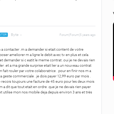
Byte
UTOR
Forum|Forum|5 years ago
 a contacter .m a demander si etait content de votre
oposer ameliorer m a ligne le debit avec tv en plus et cela
 et demander si c eatit le meme contrat .oui je ne devais rien
er .et a ma grande surprise etait lier a un nouveau contrat
en fait rouler par votre colaboratrice . pour en finir nos m a
e a geste commerciale . je dois payer 12,99 euro par mois .
e recois toujours une facture de 45 euro pour les deux mois
 m a dit que tout etait en ordre .que je ne devais rien payer
 et utilise mon nos mobile deja depuis environ 3 ans et très