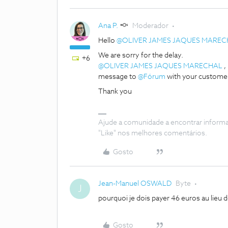
Ana P.
Moderador
Hello
@OLIVER JAMES JAQUES MAREC
We are sorry for the delay.
+6
@OLIVER JAMES JAQUES MARECHAL
,
message to
@Fórum
with your customer
Thank you
Ajude a comunidade a encontrar inform
"Like" nos melhores comentários.
Gosto
Jean-Manuel OSWALD
Byte
J
pourquoi je dois payer 46 euros au lieu
Gosto