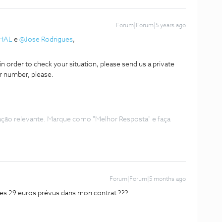
Forum|Forum|5 years ago
HAL
e
@Jose Rodrigues
,
 in order to check your situation, please send us a private
 number, please.
ação relevante. Marque como "Melhor Resposta" e faça
Forum|Forum|5 months ago
 des 29 euros prévus dans mon contrat ???