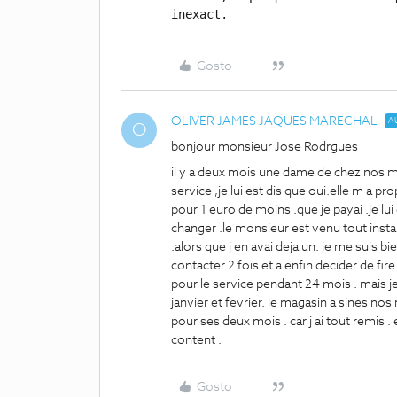
inexact.
Gosto
OLIVER JAMES JAQUES MARECHAL
A
O
bonjour monsieur Jose Rodrgues
il y a deux mois une dame de chez nos m
service ,je lui est dis que oui.elle m a pr
pour 1 euro de moins .que je payai .je lui
changer .le monsieur est venu tout instal
.alors que j en avai deja un. je me suis bi
contacter 2 fois et a enfin decider de fir
pour le service pendant 24 mois . mais j
janvier et fevrier. le magasin a sines nos
pour ses deux mois . car j ai tout remis .
content .
Gosto