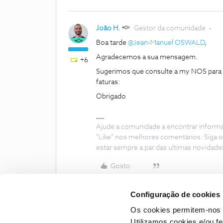
João H.
Gestor da comunidade
Boa tarde ​
@Jean-Manuel OSWALD
,
Agradecemos a sua mensagem.
+6
Sugerimos que consulte a my NOS para
faturas:
Obrigado
Ajude a comunidade a encontrar inform
"Like" nos melhores comentários. Siga o
estar sempre a par das ultimas novidade
Gosto
Configuração de cookies
Os cookies permitem-nos 
Utilizamos cookies e/ou f