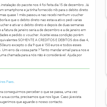
instalação do pacote nos 4 foi feita dia 15 de dezembro. Já
m smartphone e ja tinha fornecido nib para o debito direto
 mas quase 1 mês passou e nao recebi nenhum voucher
orla e que o debito direto nao estava ativo pedi varias
oucher e ativar o debito direto e depois de duas semanas
 a fatura de janeiro seria a de dezembro e a de janeiro em
idades e pedido o voucher. Aceitei essa condição porém
e equivalentes SOMENTE A CREDITOS E DEBITOS dos dias 4,
e 50euro excepto o dia 9 que é 150 euros e todos esses
 Um erro da vossa parte ? Tento mandar email para a nos e
uma chamada para a nós não é considerável. Ajuda por
res Paes
.
ra conseguirmos perceber o que se passa, uma vez
a sua conta, precisamos que nos ligue. Caso já exista
 sugerimos que aguarde o nosso contacto.