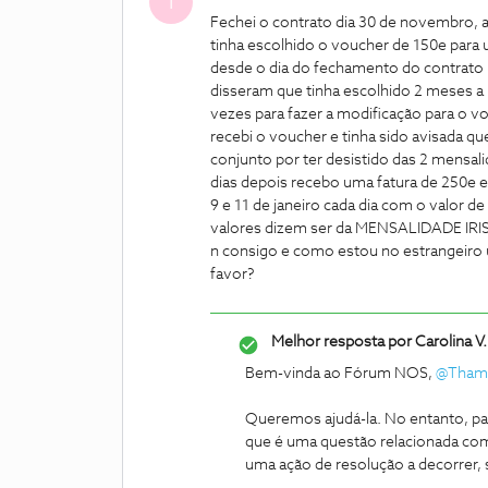
T
Fechei o contrato dia 30 de novembro, a 
tinha escolhido o voucher de 150e para u
desde o dia do fechamento do contrato
disseram que tinha escolhido 2 meses a b
vezes para fazer a modificação para o v
recebi o voucher e tinha sido avisada que
conjunto por ter desistido das 2 mensal
dias depois recebo uma fatura de 250
9 e 11 de janeiro cada dia com o valor d
valores dizem ser da MENSALIDADE IRIS.
n consigo e como estou no estrangeiro 
favor?
Melhor resposta por
Carolina V.
Bem-vinda ao Fórum NOS,
@Thami
Queremos ajudá-la. No entanto, pa
que é uma questão relacionada com 
uma ação de resolução a decorrer,