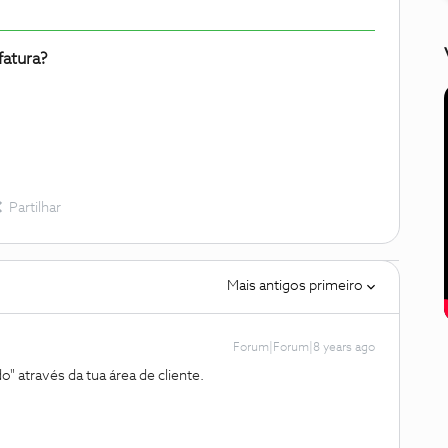
fatura?
Partilhar
Mais antigos primeiro
Forum|Forum|8 years ago
" através da tua área de cliente.