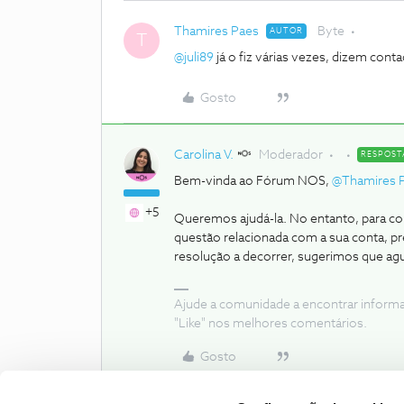
Thamires Paes
Byte
AUTOR
T
@juli89
já o fiz várias vezes, dizem cont
Gosto
Carolina V.
Moderador
RESPOST
Bem-vinda ao Fórum NOS,
@Thamires 
+5
Queremos ajudá-la. No entanto, para c
questão relacionada com a sua conta, pr
resolução a decorrer, sugerimos que ag
Ajude a comunidade a encontrar inform
"Like" nos melhores comentários.
Gosto