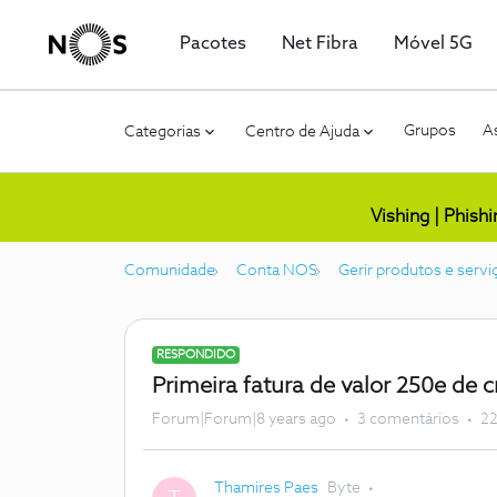
Pacotes
Net Fibra
Móvel 5G
Grupos
As
Categorias
Centro de Ajuda
Vishing | Phish
Comunidade
Conta NOS
Gerir produtos e servi
RESPONDIDO
Primeira fatura de valor 250e de c
Forum|Forum|8 years ago
3 comentários
22
Thamires Paes
Byte