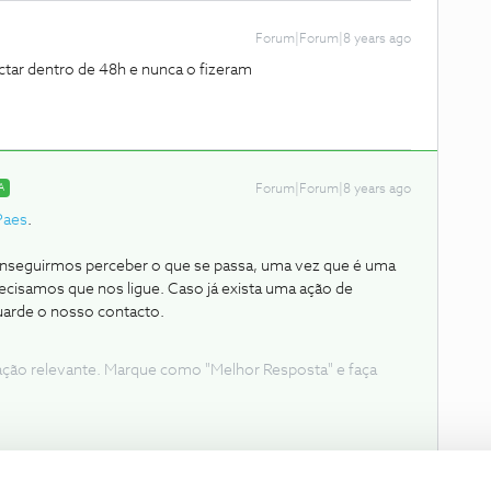
Forum|Forum|8 years ago
actar dentro de 48h e nunca o fizeram
A
Forum|Forum|8 years ago
Paes
.
onseguirmos perceber o que se passa, uma vez que é uma
ecisamos que nos ligue. Caso já exista uma ação de
uarde o nosso contacto.
ação relevante. Marque como "Melhor Resposta" e faça