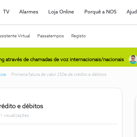
TV
Alarmes
Loja Online
Porquê a NOS
Aju
sistente Virtual
Passatempos
Registo
ing através de chamadas de voz internacionais/nacionais
ços
Primeira fatura de valor 250e de crédito e débitos
rédito e débitos
1 visualizações