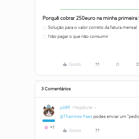
Porquê cobrar 250euro na minha primeira 
Solução para o valor correto da fatura mensal
Não pagar o que não consumir
Gosto
3 Comentários
juli89
Megabyte
@Thamires Paes
podes enviar um "pedido
+1
Gosto