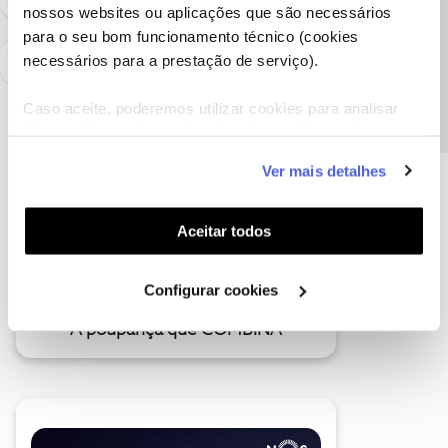
nossos websites ou aplicações que são necessários
Precisa de ajuda?
para o seu bom funcionamento técnico (cookies
necessários para a prestação de serviço).
Caso aceite, poderemos utilizar cookies para analisar
informação estatística (cookies de analítica), adaptar
este serviço às suas preferências e apresentar-lhe
Ver mais detalhes
funcionalidades (cookies de personalização e
funcionalidade) e adaptar anúncios aos seus interesses
(cookies de publicidade personalizada). Pode gerir a
Aceitar todos
utilização dos cookies clicando em "
Configurar
Cookies
".
Configurar cookies
A poupança que COMBINA