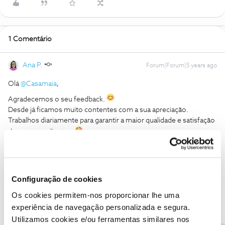
1 Comentário
Ana P.
Forum|Forum|5 years ago
Olá
@Casamaia
,
Agradecemos o seu feedback.
Desde já ficamos muito contentes com a sua apreciação.
Trabalhos diariamente para garantir a maior qualidade e satisfação
dos nossos clientes.
Caso tenha alguma dúvida ou sugestão, partilhe connosco.
Obrigada
Configuração de cookies
Ajude a comunidade a encontrar informação relevante. Marque
Os cookies permitem-nos proporcionar lhe uma
como "Melhor Resposta" e faça "Like" nos melhores comentários.
experiência de navegação personalizada e segura.
Utilizamos cookies e/ou ferramentas similares nos