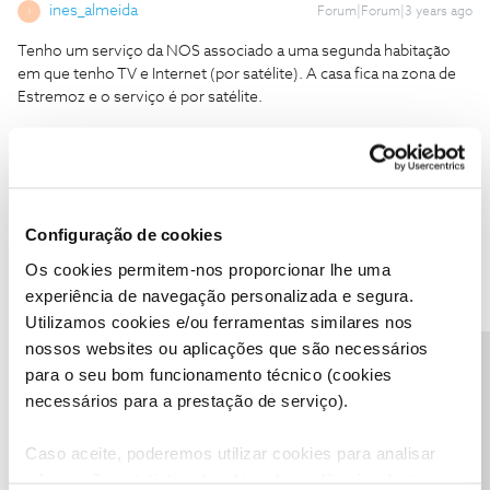
ines_almeida
Forum|Forum|3 years ago
I
Tenho um serviço da NOS associado a uma segunda habitação
em que tenho TV e Internet (por satélite). A casa fica na zona de
Estremoz e o serviço é por satélite.
Tenho estado a trabalhar remotamente e preciso muito de
internet. O serviço estava muito lento e liguei para a linha de
Apoio Técnico para pedir que fosse analisada a questão pois não
estava a conseguir ter internet.
Configuração de cookies
Os cookies permitem-nos proporcionar lhe uma
Após mais de 1h30 a passar de assistente em assistente, área em
experiência de navegação personalizada e segura.
área, foi-me informado que havia, de facto, um
Utilizamos cookies e/ou ferramentas similares nos
“congestionamento” na antena e que confirmavam que o serviço
nossos websites ou aplicações que são necessários
que estavam a prestar não estava com qualidade nenhuma.
Precisa de ajuda?
para o seu bom funcionamento técnico (cookies
Perguntei quando esperavam poder rever essa questão da
necessários para a prestação de serviço).
“antena” e a resposta foi (e isto não é para rir): “
até 2030
”!!!!
Caso aceite, poderemos utilizar cookies para analisar
Não quis acreditar no que estava a ouvir mas infelizmente, e
informação estatística (cookies de analítica), adaptar