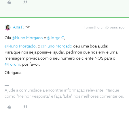
Ana P.
Forum|Forum|5 years ago
Olá
@Nuno Morgado
e
@Jorge C
,
@Nuno Morgado
, o
@Nuno Morgado
deu uma boa ajuda!
Para que nos seja possível ajudar, pedimos que nos envie uma
mensagem privada com o seu número de cliente NOS para o
@Fórum
, por favor.
Obrigada
Ajude a comunidade a encontrar informação relevante. Marque
como "Melhor Resposta" e faça "Like" nos melhores comentários.