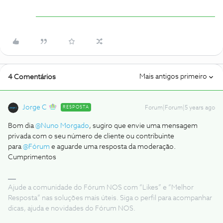
Mais antigos primeiro
4 Comentários
Jorge C
RESPOSTA
Forum|Forum|5 years ago
Bom dia
@Nuno Morgado
, sugiro que envie uma mensagem
privada com o seu número de cliente ou contribuinte
para
@Fórum
e aguarde uma resposta da moderação.
Cumprimentos
Ajude a comunidade do Fórum NOS com “Likes” e “Melhor
Resposta” nas soluções mais úteis. Siga o perfil para acompanhar
dicas, ajuda e novidades do Fórum NOS.