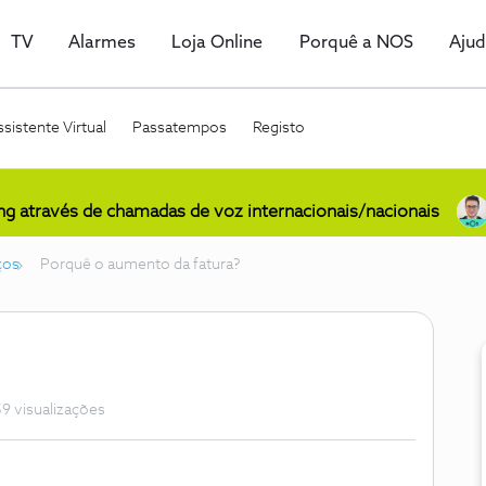
TV
Alarmes
Loja Online
Porquê a NOS
Aju
sistente Virtual
Passatempos
Registo
ing através de chamadas de voz internacionais/nacionais
ços
Porquê o aumento da fatura?
9 visualizações