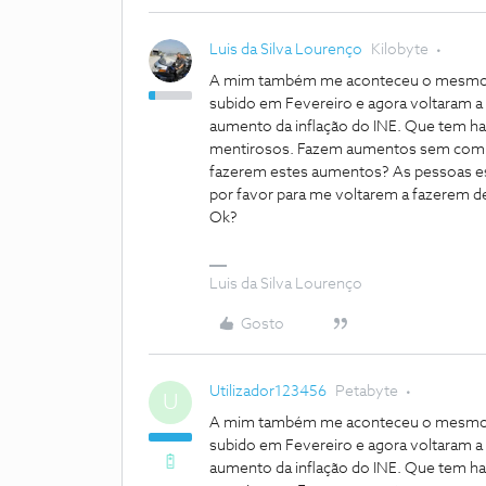
Luis da Silva Lourenço
Kilobyte
A mim também me aconteceu o mesmo sub
subido em Fevereiro e agora voltaram a
aumento da inflação do INE. Que tem h
mentirosos. Fazem aumentos sem comuni
fazerem estes aumentos? As pessoas es
por favor para me voltarem a fazerem de
Ok?
Luis da Silva Lourenço
Gosto
Utilizador123456
Petabyte
U
A mim também me aconteceu o mesmo sub
subido em Fevereiro e agora voltaram a
aumento da inflação do INE. Que tem h