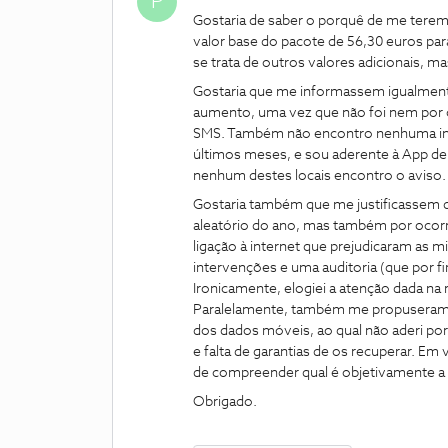
P
Gostaria de saber o porquê de me terem
valor base do pacote de 56,30 euros par
se trata de outros valores adicionais, m
Gostaria que me informassem igualmente 
aumento, uma vez que não foi nem por c
SMS. Também não encontro nenhuma info
últimos meses, e sou aderente à App de 
nenhum destes locais encontro o aviso.
Gostaria também que me justificassem q
aleatório do ano, mas também por oco
ligação à internet que prejudicaram as m
intervenções e uma auditoria (que por f
Ironicamente, elogiei a atenção dada na
Paralelamente, também me propuseram 
dos dados móveis, ao qual não aderi por
e falta de garantias de os recuperar. Em
de compreender qual é objetivamente a 
Obrigado.