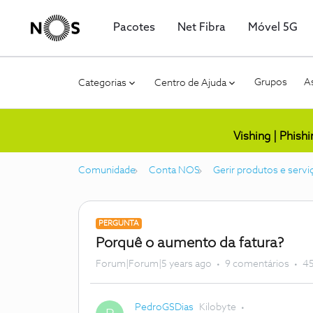
Pacotes
Net Fibra
Móvel 5G
Grupos
As
Categorias
Centro de Ajuda
Vishing | Phish
Comunidade
Conta NOS
Gerir produtos e servi
PERGUNTA
Porquê o aumento da fatura?
Forum|Forum|5 years ago
9 comentários
45
PedroGSDias
Kilobyte