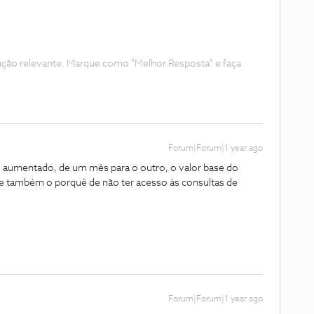
ação relevante. Marque como "Melhor Resposta" e faça
Forum|Forum|1 year ago
 aumentado, de um mês para o outro, o valor base do
 e também o porquê de não ter acesso às consultas de
Forum|Forum|1 year ago