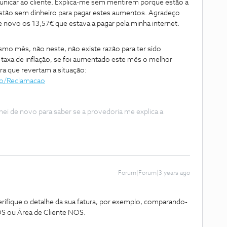
car ao cliente. Explica-me sem mentirem porque estão a
tão sem dinheiro para pagar estes aumentos. Agradeço
 novo os 13,57€ que estava a pagar pela minha internet.
mo mês, não neste, não existe razão para ter sido
axa de inflação, se foi aumentado este mês o melhor
ra que revertam a situação:
do/Reclamacao
de novo para saber se a provedoria me explica a
Forum|Forum|3 years ago
rifique o detalhe da sua fatura, por exemplo, comparando-
OS ou Área de Cliente NOS.