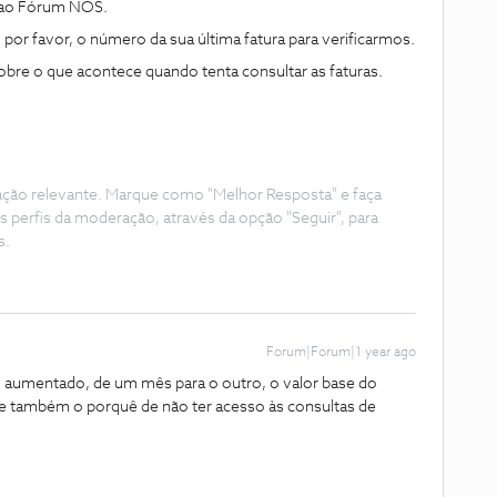
a ao Fórum NOS.
por favor, o número da sua última fatura para verificarmos.
bre o que acontece quando tenta consultar as faturas.
ação relevante. Marque como "Melhor Resposta" e faça
s perfis da moderação, através da opção "Seguir", para
s.
Forum|Forum|1 year ago
 aumentado, de um mês para o outro, o valor base do
 e também o porquê de não ter acesso às consultas de