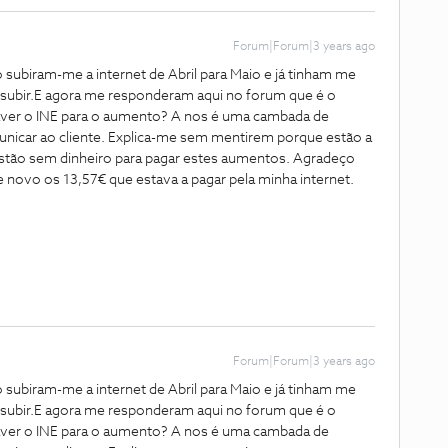
Forum|Forum|3 years ago
iram-me a internet de Abril para Maio e já tinham me
 subir.E agora me responderam aqui no forum que é o
aver o INE para o aumento? A nos é uma cambada de
car ao cliente. Explica-me sem mentirem porque estão a
tão sem dinheiro para pagar estes aumentos. Agradeço
 novo os 13,57€ que estava a pagar pela minha internet.
Forum|Forum|3 years ago
iram-me a internet de Abril para Maio e já tinham me
 subir.E agora me responderam aqui no forum que é o
aver o INE para o aumento? A nos é uma cambada de