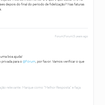
s depois do final do período de fidelização? Nas faturas
a.
Forum|Forum|5 years ago
uma boa ajuda!
 privada para o
@Fórum
, por favor. Vamos verificar o que
ação relevante. Marque como "Melhor Resposta" e faça