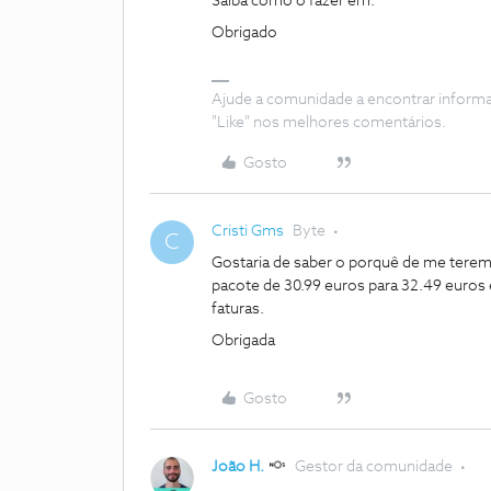
Saiba como o fazer em:
Obrigado
Ajude a comunidade a encontrar inform
"Like" nos melhores comentários.
Gosto
Cristi Gms
Byte
C
Gostaria de saber o porquê de me terem
pacote de 30.99 euros para 32.49 euros
faturas.
Obrigada
Gosto
João H.
Gestor da comunidade