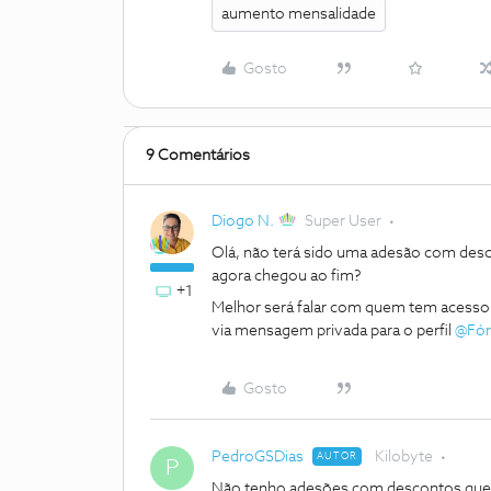
aumento mensalidade
Gosto
9 Comentários
Diogo N.
Super User
Olá, não terá sido uma adesão com de
agora chegou ao fim?
+1
Melhor será falar com quem tem acesso 
via mensagem privada para o perfil
@Fó
Gosto
PedroGSDias
Kilobyte
AUTOR
P
Não tenho adesões com descontos que s