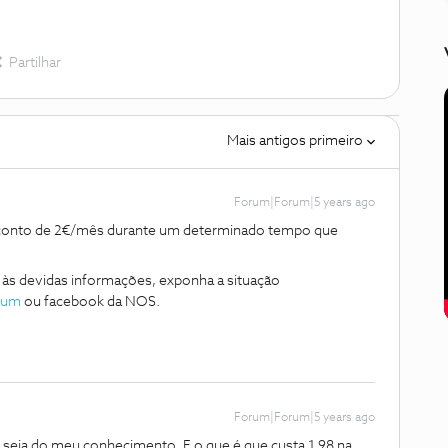
Partilhar
Mais antigos primeiro
Forum|Forum|5 years ago
sconto de 2€/mês durante um determinado tempo que
às devidas informações, exponha a situação
rum
ou facebook da NOS.
Forum|Forum|5 years ago
eja do meu conhecimento. E o que é que custa 1,98 na