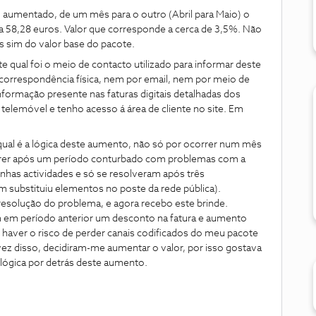
 aumentado, de um mês para o outro (Abril para Maio) o
a 58,28 euros. Valor que corresponde a cerca de 3,5%. Não
as sim do valor base do pacote.
qual foi o meio de contacto utilizado para informar deste
orrespondência física, nem por email, nem por meio de
rmação presente nas faturas digitais detalhadas dos
telemóvel e tenho acesso á área de cliente no site. Em
ual é a lógica deste aumento, não só por ocorrer num mês
rrer após um período conturbado com problemas com a
inhas actividades e só se resolveram após três
im substituiu elementos no poste da rede pública).
 resolução do problema, e agora recebo este brinde.
em período anterior um desconto na fatura e aumento
 haver o risco de perder canais codificados do meu pacote
 vez disso, decidiram-me aumentar o valor, por isso gostava
lógica por detrás deste aumento.