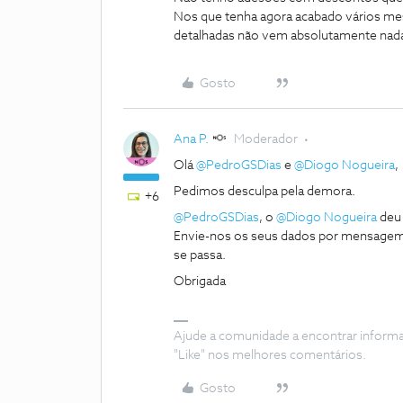
Nos que tenha agora acabado vários mese
detalhadas não vem absolutamente nad
Gosto
Ana P.
Moderador
Olá
@PedroGSDias
e
@Diogo Nogueira
,
Pedimos desculpa pela demora.
+6
@PedroGSDias
, o
@Diogo Nogueira
deu 
Envie-nos os seus dados por mensagem
se passa.
Obrigada
Ajude a comunidade a encontrar inform
"Like" nos melhores comentários.
Gosto