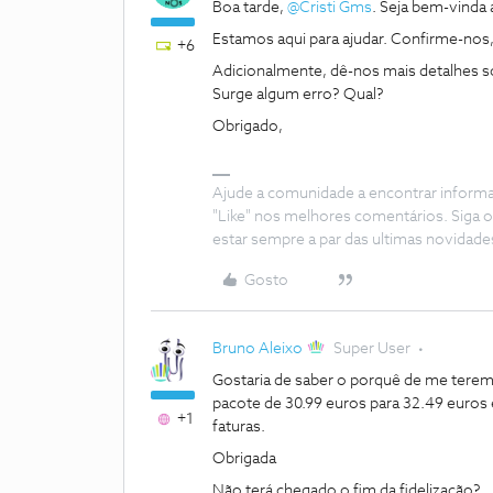
Boa tarde, ​
@Cristi Gms
. Seja bem-vind
Estamos aqui para ajudar. Confirme-nos, 
+6
Adicionalmente, dê-nos mais detalhes so
Surge algum erro? Qual?
Obrigado,
Ajude a comunidade a encontrar inform
"Like" nos melhores comentários. Siga o
estar sempre a par das ultimas novidade
Gosto
Bruno Aleixo
Super User
Gostaria de saber o porquê de me terem
pacote de 30.99 euros para 32.49 euros
+1
faturas.
Obrigada
Não terá chegado o fim da fidelização?