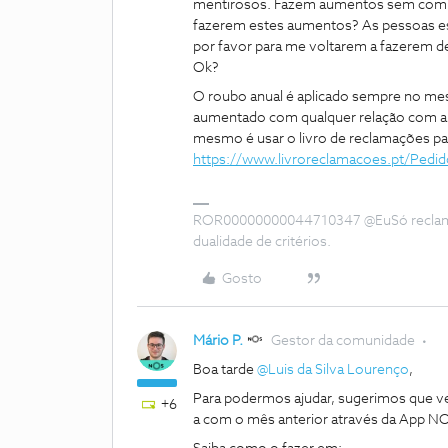
mentirosos. Fazem aumentos sem comuni
fazerem estes aumentos? As pessoas es
por favor para me voltarem a fazerem de
Ok?
O roubo anual é aplicado sempre no mes
aumentado com qualquer relação com a t
mesmo é usar o livro de reclamações pa
https://www.livroreclamacoes.pt/Pedi
ROR00000000044710347 @EuSó reclamei 
dualidade de critérios.
Gosto
Mário P.
Gestor da comunidade
Boa tarde
@Luis da Silva Lourenço
,
Para podermos ajudar, sugerimos que ve
+6
a com o mês anterior através da App N