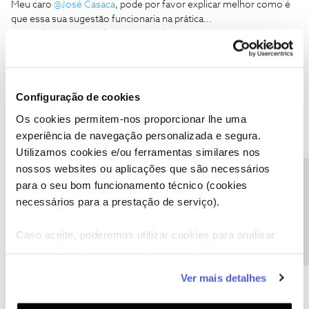
Meu caro
@José Casaca
, pode por favor explicar melhor como é
que essa sua sugestão funcionaria na prática...
O Sr subscreve os Telecine e eu subscrevo os Sport TV. A NOS
desbloqueia os canais que ambos subscrevemos e estes ficam
acessíveis aos restantes milhões de utilizadores da rede?
Ou estará apenas a referir-se a possibilidade da NOS passar a
permitir também a validação do acesso a canais de subscrição por
Configuração de cookies
outros meios (televisores equipados com CAM) para além das
Os cookies permitem-nos proporcionar lhe uma
suas BOX ?
experiência de navegação personalizada e segura.
Utilizamos cookies e/ou ferramentas similares nos
Ser cliente NOS pode não ser fácil, mas a cada obstáculo
nossos websites ou aplicações que são necessários
superado ganha-se força para seguir em frente. Respeito por
Precisa de ajuda?
para o seu bom funcionamento técnico (cookies
quem se propõem ajudar sem nada em troca... nem mesmo um
necessários para a prestação de serviço).
obrigado;)
Caso aceite, poderemos utilizar cookies para analisar
informação estatística (cookies de analítica), adaptar
este serviço às suas preferências e apresentar-lhe
Ver mais detalhes
funcionalidades (cookies de personalização e
José Casaca
AUTOR
Forum|Forum|8 years ago
J
funcionalidade) e adaptar anúncios aos seus interesses