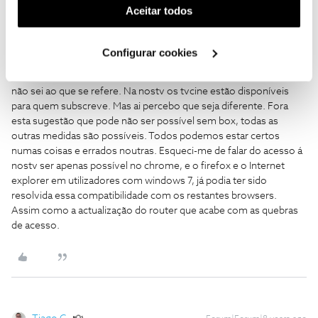
Na prática terão que ser técnicos especializados a conseguirem
(cookies de publicidade personalizada). Pode gerir a
Aceitar todos
esse desbloqueio sem que os canais subscritos sejam visíveis por
utilização dos cookies clicando em "
Configurar
todos na rede, devia haver uma maneira, se não há, era bom que
Cookies
".
houvesse no futuro, se isso não é mesmo possível sem box,
Configurar cookies
sem mais custos, fica apenas a ideia de um cliente. Mas obrigado
por ter comentado, em relação a televisores equipados com cam,
não sei ao que se refere. Na nostv os tvcine estão disponíveis
para quem subscreve. Mas ai percebo que seja diferente. Fora
esta sugestão que pode não ser possível sem box, todas as
outras medidas são possíveis. Todos podemos estar certos
numas coisas e errados noutras. Esqueci-me de falar do acesso á
nostv ser apenas possível no chrome, e o firefox e o Internet
explorer em utilizadores com windows 7, já podia ter sido
resolvida essa compatibilidade com os restantes browsers.
Assim como a actualização do router que acabe com as quebras
de acesso.