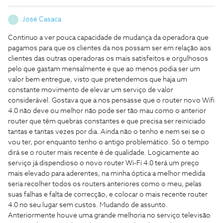
José Casaca
J
Continuo a ver pouca capacidade de mudança da operadora que
pagamos para que os clientes da nos possam ser em relação aos
clientes das outras operadoras os mais satisfeitos e orgulhosos
pelo que gastam mensalmente e que ao menos podia ser um
valor bem entregue, visto que pretendemos que haja um
constante movimento de elevar um serviço de valor
considerável. Gostava que a nos pensasse que o router novo Wifi
4.0 não deve ou melhor não pode ser tão mau como o anterior
router que têm quebras constantes e que precisa ser reiniciado
tantas e tantas vezes por dia. Ainda não o tenho e nem sei se o
vou ter, por enquanto tenho o antigo problemático. Só o tempo
dirá se o router mais recente é de qualidade. Logicamente ao
serviço já dispendioso o novo router Wi-Fi 4.0 terá um preço
mais elevado para aderentes, na minha óptica a melhor medida
seria recolher todos os routers anteriores como o meu, pelas
suas falhas e falta de correcção, e colocar o mais recente router
4.0 no seu lugar sem custos. Mudando de assunto.
Anteriormente houve uma grande melhoria no serviço televisão