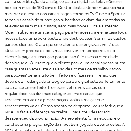
com a substituição do analógico para o digital nas televisões sem
box com mais de 100 canais. Dentro desta anterior mudança há a
meu ver a questão dos canais pagos como os Tv Cine e a Sporttv,
todos os canais de subscrição subscritos deviam dar em todas as
televisões sem mais custos, sem mais boxes. Fica a sugestão.
Quem subscreve um canal pago para ter acesso a ele na casa toda
necessita de uma box? basta a nos desbloquear! Sem mais custos
para os clientes. Claro que se o cliente quiser gravar, ver 7 dias
atrás ai sim precisa de box, mas para ver em tempo real se o
cliente já paga a subscrição porque não é feita essa medida de
desbloqueio. Querem que o cliente pague um canal apenas numa
casa quantas vezes, até o salário de um mês de trabalho ir todo
para boxes? Seria muito bem feito se o fizessem. Penso que
depois da mudança do analógico para o digital está perfeitamente
ao alcance de ser feito. E se possível novos canais com
regularidade nas diversas categorias, mais canais que
acrescentem valor à programação, volto a realçar que
acrescentem valor. Como adepto de desporto, vou referir que a
NBA TV fazia a diferença na grelha. E para meu desagrado
desapareceu da programação. A meo atenta foi lá negociar e o
canal está na programação da meo. Bem jogado da parte deles. A
NOS Play pela constante publicidade deveria ser outra coisa, tem