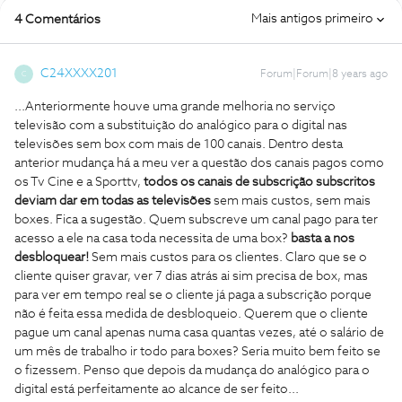
Mais antigos primeiro
4 Comentários
C24XXXX201
Forum|Forum|8 years ago
C
...Anteriormente houve uma grande melhoria no serviço
televisão com a substituição do analógico para o digital nas
televisões sem box com mais de 100 canais. Dentro desta
anterior mudança há a meu ver a questão dos canais pagos como
os Tv Cine e a Sporttv,
todos os canais de subscrição subscritos
deviam dar em todas as televisões
sem mais custos, sem mais
boxes. Fica a sugestão. Quem subscreve um canal pago para ter
acesso a ele na casa toda necessita de uma box?
basta a nos
desbloquear!
Sem mais custos para os clientes. Claro que se o
cliente quiser gravar, ver 7 dias atrás ai sim precisa de box, mas
para ver em tempo real se o cliente já paga a subscrição porque
não é feita essa medida de desbloqueio. Querem que o cliente
pague um canal apenas numa casa quantas vezes, até o salário de
um mês de trabalho ir todo para boxes? Seria muito bem feito se
o fizessem. Penso que depois da mudança do analógico para o
digital está perfeitamente ao alcance de ser feito...