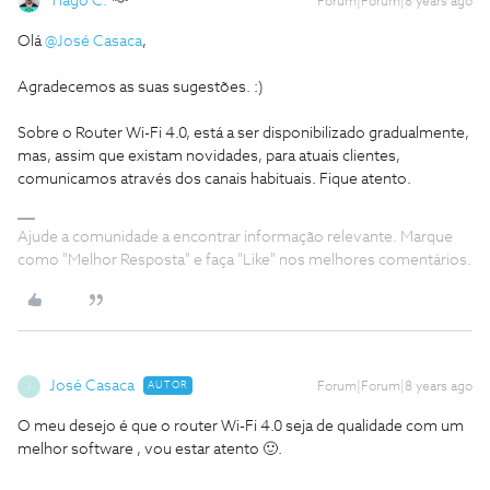
Tiago C.
Forum|Forum|8 years ago
Olá
@José Casaca
,
Agradecemos as suas sugestões. :)
Sobre o Router Wi-Fi 4.0, está a ser disponibilizado gradualmente,
mas, assim que existam novidades, para atuais clientes,
comunicamos através dos canais habituais. Fique atento.
Ajude a comunidade a encontrar informação relevante. Marque
como "Melhor Resposta" e faça "Like" nos melhores comentários.
José Casaca
AUTOR
Forum|Forum|8 years ago
J
O meu desejo é que o router Wi-Fi 4.0 seja de qualidade com um
melhor software , vou estar atento 🙂.