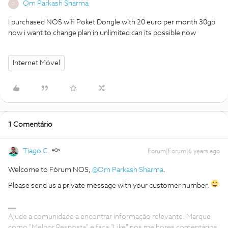
Om Parkash Sharma
O
I purchased NOS wifi Poket Dongle with 20 euro per month 30gb
now i want to change plan in unlimited can its possible now
Internet Móvel
1 Comentário
Tiago C.
Forum|Forum|6 years ago
Welcome to Fórum NOS,
@Om Parkash Sharma
.
Please send us a private message with your customer number.
Ajude a comunidade a encontrar informação relevante. Marque
como "Melhor Resposta" e faça "Like" nos melhores comentários.