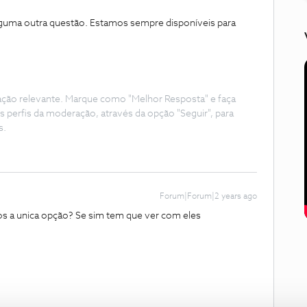
lguma outra questão. Estamos sempre disponíveis para
ação relevante. Marque como "Melhor Resposta" e faça
s perfis da moderação, através da opção "Seguir", para
s.
Forum|Forum|2 years ago
ios a unica opção? Se sim tem que ver com eles