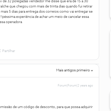
tv de 32 polegadas vendedor me disse que era de 15 a 30
valche que.chegou com mais de trinta dias quando fui retirar
ar mais 5 dias para entrega dos correios como vai entregar se
!!péssima experiência de achar um meio de cancelar essa
 essa operadora
Partilhar
Mais antigos primeiro
Forum|Forum|2 years ago
a emissão de um código de desconto, para que possa adquirir