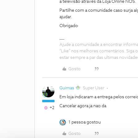
a televisão através da Loja Online NOS.
Partilhe com a comunidade caso surja a
ajudar.
Obrigado
Ajude a comunidade a encontrar inform
"Like" nos melhores comentários. Siga o
estar sempre a par das ultimas novidade
Gosto
Guimas
Super User
Em loja indicaram a entrega pelos corre
Cancelar agora ja nao da
+2
1 pessoa gostou
Gosto