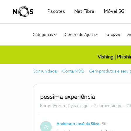
Pacotes
Net Fibra
Móvel 5G
Grupos
As
Categorias
Centro de Ajuda
Vishing | Phish
Comunidade
Conta NOS
Gerir produtos e servi
pessima experiência
Forum|Forum|2 years ago
2 comentários
23
Anderson José da Silva
Bit
A