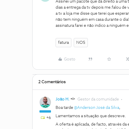
Assinei um pacote que dá direito a uma 
dias a entrega da tv depois me.falou de 
a tv a loja me disse que terei que esper
não tem ninguém em casa durante o dia!
assinatura farei e não indico a ninguém
fatura
NOS
Gosto
2 Comentários
João H.
Gestor da comunidade
Boa tarde
@Anderson José da Silva
,
Lamentamos a situação que descreve.
+6
A oferta é aplicada, de facto, através d