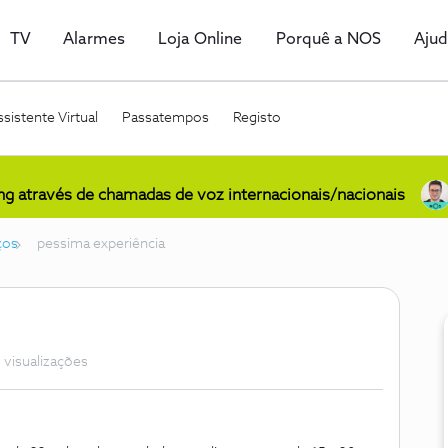
TV
Alarmes
Loja Online
Porquê a NOS
Aju
sistente Virtual
Passatempos
Registo
ing através de chamadas de voz internacionais/nacionais
ços
pessima experiência
 visualizações