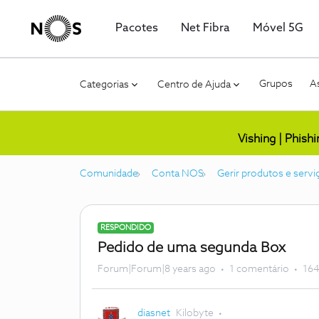
Pacotes
Net Fibra
Móvel 5G
Grupos
As
Categorias
Centro de Ajuda
Vishing | Phish
Comunidade
Conta NOS
Gerir produtos e servi
RESPONDIDO
Pedido de uma segunda Box
Forum|Forum|8 years ago
1 comentário
164
diasnet
Kilobyte