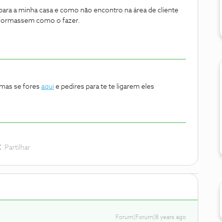
ara a minha casa e como não encontro na área de cliente
nformassem como o fazer.
 mas se fores
aqui
e pedires para te te ligarem eles
Partilhar
Forum|Forum|8 years ago