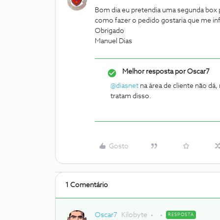
Bom dia eu pretendia uma segunda box p
como fazer o pedido gostaria que me i
Obrigado
Manuel Dias
Melhor resposta por
Oscar7
@diasnet
na área de cliente não dá,
tratam disso.
Gosto
1 Comentário
Oscar7
Kilobyte
RESPOSTA