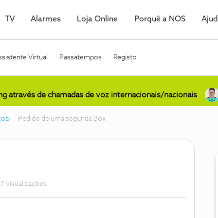
TV
Alarmes
Loja Online
Porquê a NOS
Aju
sistente Virtual
Passatempos
Registo
ing através de chamadas de voz internacionais/nacionais
ços
Pedido de uma segunda Box
7 visualizações