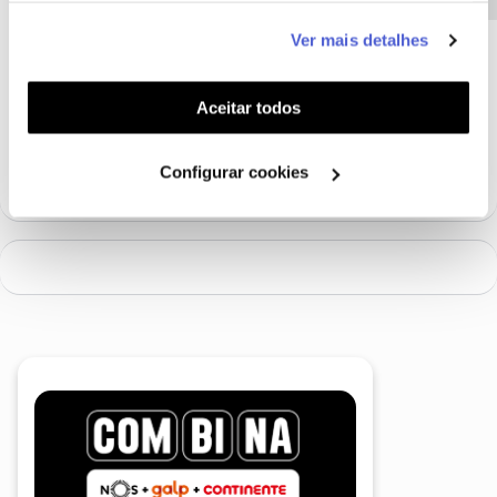
este serviço às suas preferências e apresentar-lhe
Ver mais detalhes
funcionalidades (cookies de personalização e
Jose Rodrigues
Forum|Forum|7 years ago
funcionalidade) e adaptar anúncios aos seus interesses
Tambem nao consigo, a loja mais proxima é a 30km de distancia.
(cookies de publicidade personalizada). Pode gerir a
Aceitar todos
Nao podem entrar em contacto comigo para outro numero que
utilização dos cookies clicando em "
Configurar
eu dê?
Pode enviar uma mensagem pelo Facebook da NOS .
Cookies
".
Configurar cookies