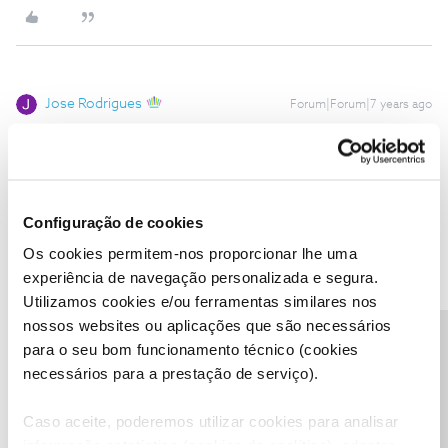
Jose Rodrigues
Forum|Forum|7 years ago
Como.posso ligar para a faturacao se tenho os servicos de
telemovel cortado?
Tem razão, dirija-se a uma loja NOS.
Configuração de cookies
Os cookies permitem-nos proporcionar lhe uma
experiência de navegação personalizada e segura.
Lara Martins
AUTOR
Forum|Forum|7 years ago
L
Utilizamos cookies e/ou ferramentas similares nos
nossos websites ou aplicações que são necessários
Tambem nao consigo, a loja mais proxima é a 30km de distancia.
Precisa de ajuda?
para o seu bom funcionamento técnico (cookies
Nao podem entrar em contacto comigo para outro numero que
necessários para a prestação de serviço).
eu dê?
Caso aceite, poderemos utilizar cookies para analisar
informação estatística (cookies de analítica), adaptar