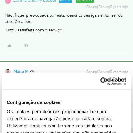
Lorena Cristiny Lebber
AUTOR
RESPOSTA
L
Forum|Forum|5 years ago
Não, fiquei preocupada por estar descrito desligamento, sendo
que não o pedi.
Estou satisfeita com o serviço.
Mário P.
Forum|Forum|5 years ago
Olá
@Lorena Cristiny Lebber
,
Muito obrigado pelo seu feedback. Vamos continuar a trabalhar
para lhe proporcionar a melhor experiência com a NOS.
Configuração de cookies
Para verificarmos se existe algum pedido de descativação,
pedimos que nos envie uma mensagem privada com o seu
Os cookies permitem-nos proporcionar lhe uma
número de cliente para o perfil
@Fórum
.
experiência de navegação personalizada e segura.
Utilizamos cookies e/ou ferramentas similares nos
nossos websites ou aplicações que são necessários