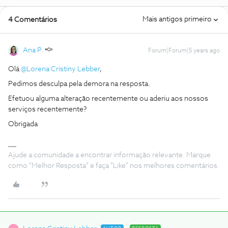
Mais antigos primeiro
4 Comentários
Ana P.
Forum|Forum|5 years ago
Olá
@Lorena Cristiny Lebber
,
Pedimos desculpa pela demora na resposta.
Efetuou alguma alteração recentemente ou aderiu aos nossos
serviços recentemente?
Obrigada
Ajude a comunidade a encontrar informação relevante. Marque
como "Melhor Resposta" e faça "Like" nos melhores comentários.