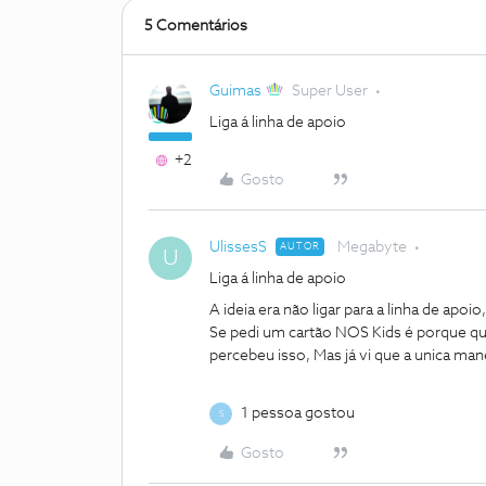
5 Comentários
Guimas
Super User
Liga á linha de apoio
+2
Gosto
UlissesS
Megabyte
AUTOR
U
Liga á linha de apoio
A ideia era não ligar para a linha de apo
Se pedi um cartão NOS Kids é porque qu
percebeu isso, Mas já vi que a unica maneir
1 pessoa gostou
S
Gosto