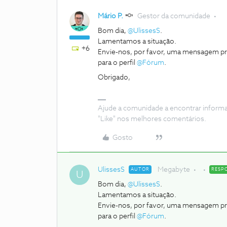
Mário P.
Gestor da comunidade
Bom dia,
@UlissesS
.
Lamentamos a situação.
+6
Envie-nos, por favor, uma mensagem pr
para o perfil
@Fórum
.
Obrigado,
Ajude a comunidade a encontrar inform
"Like" nos melhores comentários.
Gosto
UlissesS
Megabyte
AUTOR
RESP
U
Bom dia,
@UlissesS
.
Lamentamos a situação.
Envie-nos, por favor, uma mensagem pr
para o perfil
@Fórum
.