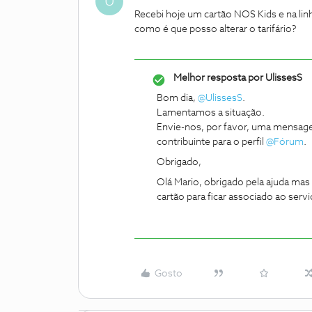
U
Recebi hoje um cartão NOS Kids e na lin
como é que posso alterar o tarifário?
Melhor resposta por
UlissesS
Bom dia,
@UlissesS
.
Lamentamos a situação.
Envie-nos, por favor, uma mensa
contribuinte para o perfil
@Fórum
.
Obrigado,
Olá Mario, obrigado pela ajuda mas 
cartão para ficar associado ao serv
Gosto