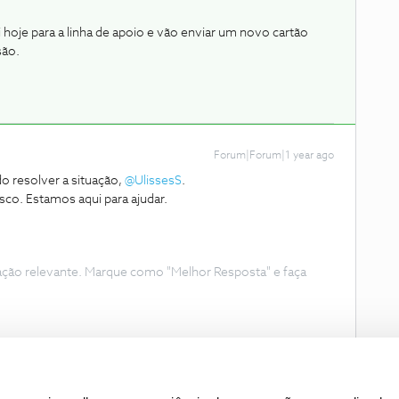
i hoje para a linha de apoio e vão enviar um novo cartão
isão.
Forum|Forum|1 year ago
 resolver a situação,
@UlissesS
.
sco. Estamos aqui para ajudar.
ação relevante. Marque como "Melhor Resposta" e faça