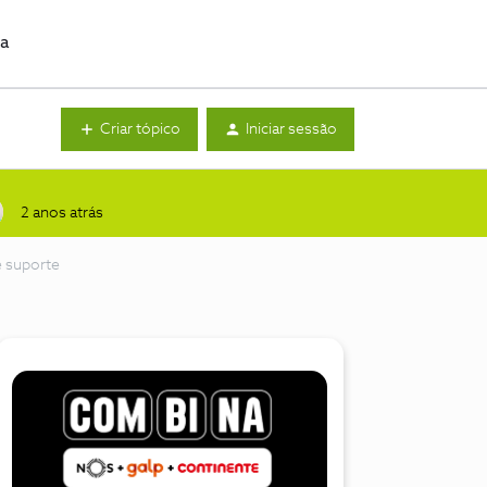
da
Criar tópico
Iniciar sessão
2 anos atrás
e suporte