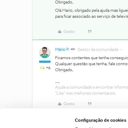
Obrigado,
Olá Mario, obrigado pela ajuda mas ligue
para ficar associado ao serviço de telev
Gosto
Mário P.
Gestor da comunidade
Ficamos contentes que tenha conseguido
Qualquer questão que tenha, fale conno
+6
Obrigado,
Ajude a comunidade a encontrar inform
"Like" nos melhores comentários.
Gosto
Configuração de cookies