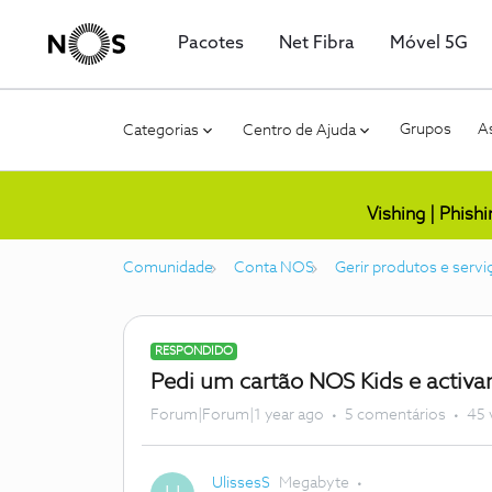
Pacotes
Net Fibra
Móvel 5G
Grupos
As
Categorias
Centro de Ajuda
Vishing | Phish
Comunidade
Conta NOS
Gerir produtos e servi
RESPONDIDO
Pedi um cartão NOS Kids e activar
Forum|Forum|1 year ago
5 comentários
45 
UlissesS
Megabyte