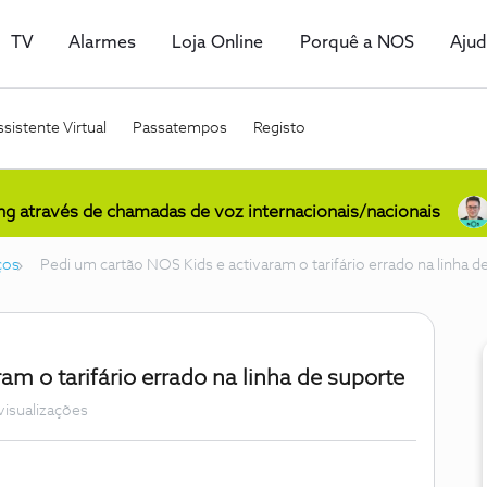
TV
Alarmes
Loja Online
Porquê a NOS
Aju
sistente Virtual
Passatempos
Registo
ing através de chamadas de voz internacionais/nacionais
ços
Pedi um cartão NOS Kids e activaram o tarifário errado na linha d
am o tarifário errado na linha de suporte
visualizações