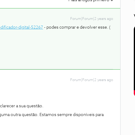
Mais antigos primeiro
Forum|Forum|2 years ago
dificador-digital-52267
- podes comprar e devolver esse. (
Forum|Forum|2 years ago
clarecer a sua questão.
lguma outra questão. Estamos sempre disponíveis para