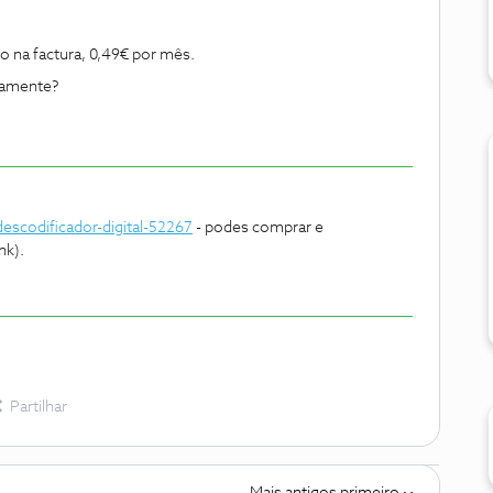
o na factura, 0,49€ por mês.
tamente?
descodificador-digital-52267
- podes comprar e
nk).
Partilhar