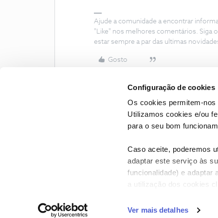
Ajude a comunidade a encontrar inform
"Like" nos melhores comentários. Siga o
estar sempre a par das ultimas novidade
Gosto
Configuração de cookies
Os cookies permitem-nos 
Utilizamos cookies e/ou f
para o seu bom funcioname
Caso aceite, poderemos uti
adaptar este serviço às su
funcionalidade) e adaptar 
a utilização dos cookies c
CONTACTOS
POLÍTICA DE P
Ver mais detalhes