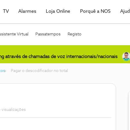
TV
Alarmes
Loja Online
Porquê a NOS
Aju
sistente Virtual
Passatempos
Registo
ing através de chamadas de voz internacionais/nacionais
ços
Pagar o descodificador no total
 visualizações