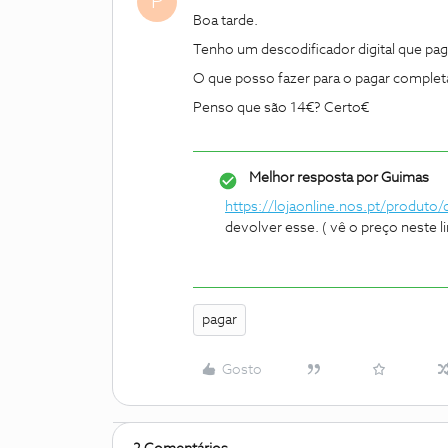
P
Boa tarde.
Tenho um descodificador digital que pag
O que posso fazer para o pagar comple
Penso que são 14€? Certo€
Melhor resposta por
Guimas
https://lojaonline.nos.pt/produto/
devolver esse. ( vê o preço neste li
pagar
Gosto