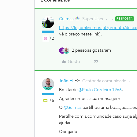
2 Comentários
Guimas
Super User
RESPOSTA
https://lojaonline.nos.pt/produto/desco
vê o preço neste link).
+2
2 pessoas gostaram
Gosto
João H.
Gestor da comunidade
Boa tarde
@Paulo Cordeiro 1966
,
Agradecemos a sua mensagem.
+6
O
@Guimas
partilhou uma boa ajuda a es
Partilhe com a comunidade caso surja a
ajudar.
Obrigado