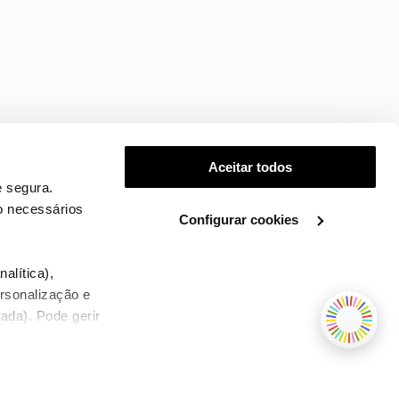
Aceitar todos
 segura.
o necessários
Configurar cookies
.
alítica),
ersonalização e
ada). Pode gerir
TERMOS E CONDIÇÕES
WHOLESALE