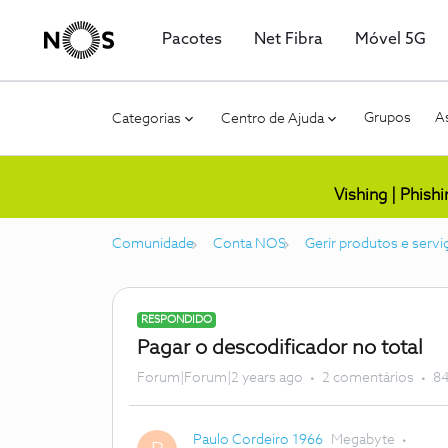
Pacotes
Net Fibra
Móvel 5G
Grupos
As
Categorias
Centro de Ajuda
Vishing | Phish
Comunidade
Conta NOS
Gerir produtos e servi
RESPONDIDO
Pagar o descodificador no total
Forum|Forum|2 years ago
2 comentários
84
Paulo Cordeiro 1966
Megabyte