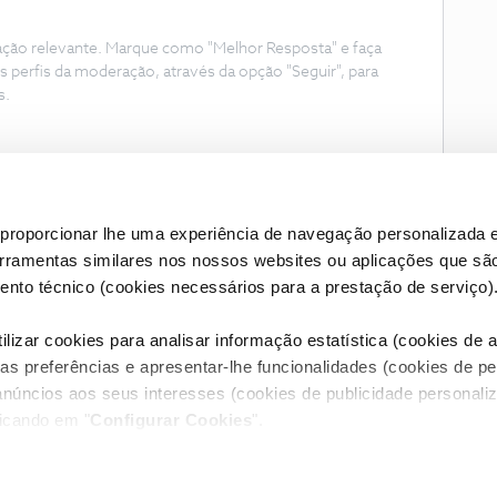
ação relevante. Marque como "Melhor Resposta" e faça
s perfis da moderação, através da opção "Seguir", para
s.
proporcionar lhe uma experiência de navegação personalizada e
erramentas similares nos nossos websites ou aplicações que sã
nto técnico (cookies necessários para a prestação de serviço)
lizar cookies para analisar informação estatística (cookies de an
as preferências e apresentar-lhe funcionalidades (cookies de p
Condições do Fórum NOS
Accessibility statement
anúncios aos seus interesses (cookies de publicidade personaliz
licando em "
Configurar Cookies
".
RIVACIDADE
CONFIGURAR COOKIES
QUALIDADE DE SERVIÇO