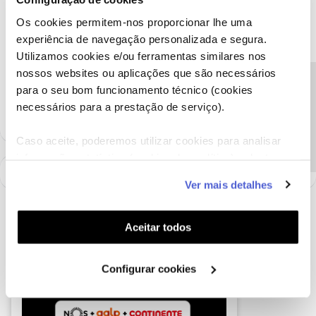
os valores em aberto?
Ficamos aguardar o seu feedback.
Os cookies permitem-nos proporcionar lhe uma
experiência de navegação personalizada e segura.
Obrigada
Utilizamos cookies e/ou ferramentas similares nos
nossos websites ou aplicações que são necessários
Ajude a comunidade a encontrar informação relevante. Marque
Precisa de ajuda?
para o seu bom funcionamento técnico (cookies
como "Melhor Resposta" e faça "Like" nos melhores comentários.
necessários para a prestação de serviço).
Caso aceite, poderemos utilizar cookies para analisar
informação estatística (cookies de analítica), adaptar
este serviço às suas preferências e apresentar-lhe
Ver mais detalhes
funcionalidades (cookies de personalização e
funcionalidade) e adaptar anúncios aos seus interesses
(cookies de publicidade personalizada). Pode gerir a
Aceitar todos
utilização dos cookies clicando em "
Configurar
Cookies
".
Configurar cookies