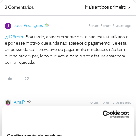
Mais antigos primeiro
2 Comentários
Jose Rodrigues
Forum|Forum|5 years ago
@129mtm
Boa tarde, aparentemente o site não está atualizado e
é por esse motivo que ainda não aparece o pagamento. Se está
de posse do comprovativo do pagamento efectuado, não tem
que se preocupar, logo que actualizem o site a fatura aparecerá
como liquidada.
Ana P.
Forum|Forum|5 years ago
Bem-vindo ao Fórum NOS
@129mtm
,
Olá
@Jose Rodrigues
,
@129mtm
, o
@Jose Rodrigues
deu uma boa ajuda! Ainda verifica
Configuração de cookies