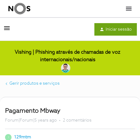
Menu
Iniciar sessão
Vishing | Phishing através de chamadas de voz
internacionais/nacionais
Gerir produtos e serviços
Pagamento Mbway
Forum|Forum|5 years ago
2 comentários
129mtm
1