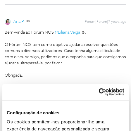
Ana P.
Forum|Forum|7 years ago
Bem-vinda ao Fórum NOS
@Liliana Veiga
☺️,
O Fórum NOS tem como objetivo ajudar a resolver questões
comuns a diversos utilizadores. Caso tenha alguma dificuldade
com o seu serviço, pedimos que o exponha para que consigamos
ajudar a ultrapassá-la, por favor.
Obrigada.
Ajude a comunidade a encontrar informação relevante. Marque
como "Melhor Resposta" e faça "Like" nos melhores comentários.
Configuração de cookies
Os cookies permitem-nos proporcionar lhe uma
experiência de navegação personalizada e segura.