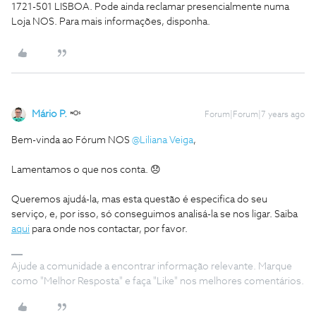
1721-501 LISBOA. Pode ainda reclamar presencialmente numa
Loja NOS. Para mais informações, disponha.
Mário P.
Forum|Forum|7 years ago
Bem-vinda ao Fórum NOS
@Liliana Veiga
,
Lamentamos o que nos conta. 😞
Queremos ajudá-la, mas esta questão é especifica do seu
serviço, e, por isso, só conseguimos analisá-la se nos ligar. Saiba
aqui
para onde nos contactar, por favor.
Ajude a comunidade a encontrar informação relevante. Marque
como "Melhor Resposta" e faça "Like" nos melhores comentários.