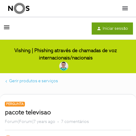
Menu
Iniciar sessão
Vishing | Phishing através de chamadas de voz
internacionais/nacionais
Gerir produtos e serviços
PERGUNTA
pacote televisao
Forum|Forum|7 years ago
7 comentários