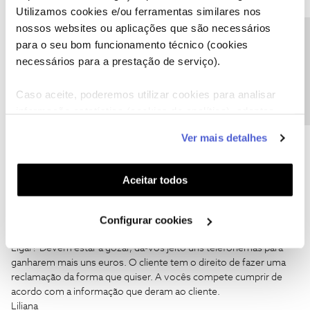
Liliana Veiga
AUTOR
Forum|Forum|7 years ago
L
Utilizamos cookies e/ou ferramentas similares nos
nossos websites ou aplicações que são necessários
Telefonaram-me quarta-feira dia 19 às 14h e 52m fazendo-me
Precisa de ajuda?
para o seu bom funcionamento técnico (cookies
uma proposta de redução da minha mensalidade para o valor de
31,99 durante 24 meses, informando-me que enviavam por e-
necessários para a prestação de serviço).
mail essa proposta. Até ao momento ainda não recebi nada. Já
alguns meses me tinham feito uma proposta idêntica. Penso que
Caso aceite, poderemos utilizar cookies para analisar
me vão enganar de novo, se assim for, ficaram com menos uma
informação estatística (cookies de analítica), adaptar
cliente.
este serviço às suas preferências e apresentar-lhe
Liliana Santos
Ver mais detalhes
funcionalidades (cookies de personalização e
funcionalidade) e adaptar anúncios aos seus interesses
(cookies de publicidade personalizada). Pode gerir a
Aceitar todos
utilização dos cookies clicando em "
Configurar
Cookies
".
Configurar cookies
Liliana Veiga
AUTOR
Forum|Forum|7 years ago
L
Ligar? Devem estar a gozar, dá-vos jeito uns telefonemas para
ganharem mais uns euros. O cliente tem o direito de fazer uma
reclamação da forma que quiser. A vocês compete cumprir de
acordo com a informação que deram ao cliente.
Liliana