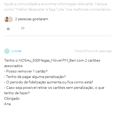
Ajude a comunidade a encontrar informação relevante. Marque
como "Melhor Resposta" e faça "Like" nos melhores comentários.
2 pessoas gostaram
A
Locas
Forum|Forum|4 years ago
L
Tenho o NOS4u_500Megas_Móvel PM_Ben com 2 cartões
associados.
- Posso remover 1 cartão?
- Tenho de pagar alguma penalização?
- O periodo de fidelização aumenta ou fica como está?
- Caso seja possível retirar os cartões sem penalização, o que
tenho de fazer?
Obrigado
Ana