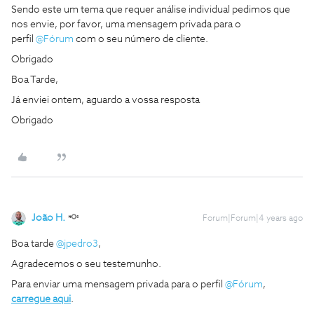
Sendo este um tema que requer análise individual pedimos que
nos envie, por favor, uma mensagem privada para o
perfil
@Fórum
com o seu número de cliente.
Obrigado
Boa Tarde,
Já enviei ontem, aguardo a vossa resposta
Obrigado
João H.
Forum|Forum|4 years ago
Boa tarde
@jpedro3
,
Agradecemos o seu testemunho.
Para enviar uma mensagem privada para o perfil
@Fórum
,
carregue aqui
.