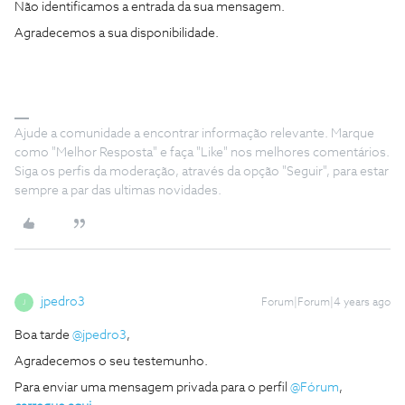
Não identificamos a entrada da sua mensagem.
Agradecemos a sua disponibilidade.
Ajude a comunidade a encontrar informação relevante. Marque
como "Melhor Resposta" e faça "Like" nos melhores comentários.
Siga os perfis da moderação, através da opção "Seguir", para estar
sempre a par das ultimas novidades.
jpedro3
Forum|Forum|4 years ago
J
Boa tarde
@jpedro3
,
Agradecemos o seu testemunho.
Para enviar uma mensagem privada para o perfil
@Fórum
,