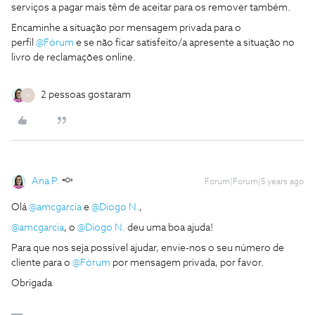
serviços a pagar mais têm de aceitar para os remover também.
Encaminhe a situação por mensagem privada para o
perfil
@Fórum
e se não ficar satisfeito/a apresente a situação no
livro de reclamações online.
2 pessoas gostaram
A
Ana P.
Forum|Forum|5 years ago
Olá
@amcgarcia
e
@Diogo N.
,
@amcgarcia
, o
@Diogo N.
deu uma boa ajuda!
Para que nos seja possível ajudar, envie-nos o seu número de
cliente para o
@Fórum
por mensagem privada, por favor.
Obrigada