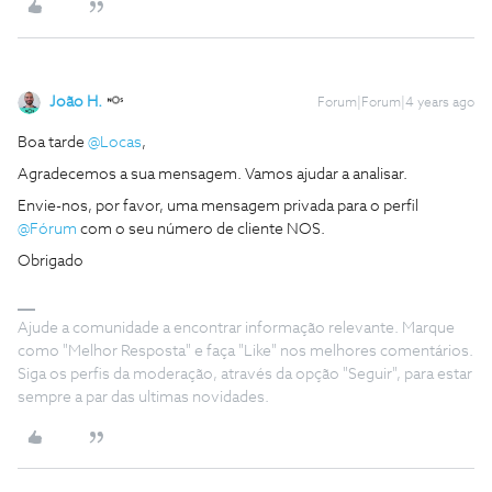
João H.
Forum|Forum|4 years ago
Boa tarde
@Locas
,
Agradecemos a sua mensagem. Vamos ajudar a analisar.
Envie-nos, por favor, uma mensagem privada para o perfil
@Fórum
com o seu número de cliente NOS.
Obrigado
Ajude a comunidade a encontrar informação relevante. Marque
como "Melhor Resposta" e faça "Like" nos melhores comentários.
Siga os perfis da moderação, através da opção "Seguir", para estar
sempre a par das ultimas novidades.