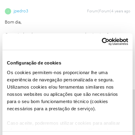
jpedro3
Forum|Forum|4 years ago
J
Bom dia,
Gostaria de saber se no meu contrato, poderei retirar 2 números
de telemóvel e a banda larga movel, ficando assim com o serviço
NOS 4(TV, Internet e Telefone FIxo) e mais 2 Cartões moveis?
Mesmo que fizesse um novo contrato e fidelização, mas não
tendo qualquer penalização.
Configuração de cookies
Os cookies permitem-nos proporcionar lhe uma
Isto porque vou mudar de casa, e queria passar estes 2 números
experiência de navegação personalizada e segura.
para o contrato já existente na outra morada(outro operador).
Utilizamos cookies e/ou ferramentas similares nos
nossos websites ou aplicações que são necessários
Precisa de ajuda?
para o seu bom funcionamento técnico (cookies
necessários para a prestação de serviço).
João H.
Forum|Forum|4 years ago
Caso aceite, poderemos utilizar cookies para analisar
informação estatística (cookies de analítica), adaptar
Boa tarde
@jpedro3
,