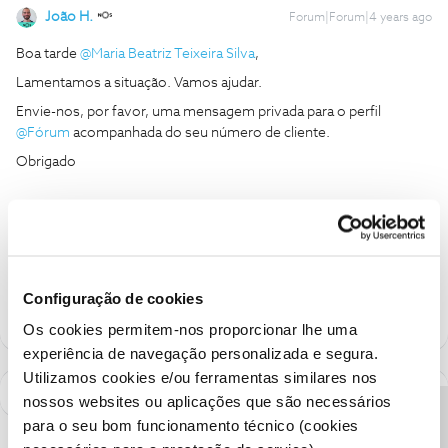
João H.
Forum|Forum|4 years ago
Boa tarde
@Maria Beatriz Teixeira Silva
,
Lamentamos a situação. Vamos ajudar.
Envie-nos, por favor, uma mensagem privada para o perfil
@Fórum
acompanhada do seu número de cliente.
Obrigado
Ajude a comunidade a encontrar informação relevante. Marque
como "Melhor Resposta" e faça "Like" nos melhores comentários.
Siga os perfis da moderação, através da opção "Seguir", para estar
sempre a par das ultimas novidades.
Configuração de cookies
Os cookies permitem-nos proporcionar lhe uma
experiência de navegação personalizada e segura.
Utilizamos cookies e/ou ferramentas similares nos
nossos websites ou aplicações que são necessários
para o seu bom funcionamento técnico (cookies