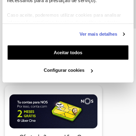
Precisa de ajuda?
necessários para a prestação de serviço).
Caso aceite, poderemos utilizar cookies para analisar
informação estatística (cookies de analítica), adaptar
este serviço às suas preferências e apresentar-lhe
Ver mais detalhes
funcionalidades (cookies de personalização e
funcionalidade) e adaptar anúncios aos seus interesses
(cookies de publicidade personalizada). Pode gerir a
Aceitar todos
utilização dos cookies clicando em "
Configurar
A poupança que COMBINA
Cookies
".
Configurar cookies