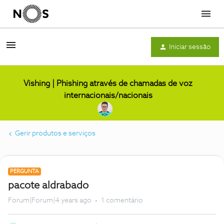
Menu
Iniciar sessão
Vishing | Phishing através de chamadas de voz
internacionais/nacionais
Gerir produtos e serviços
PERGUNTA
pacote aldrabado
Forum|Forum|4 years ago
1 comentário