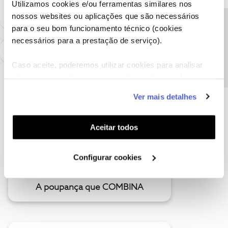
Utilizamos cookies e/ou ferramentas similares nos
nossos websites ou aplicações que são necessários
Precisa de ajuda?
para o seu bom funcionamento técnico (cookies
necessários para a prestação de serviço).
Caso aceite, poderemos utilizar cookies para analisar
informação estatística (cookies de analítica), adaptar
este serviço às suas preferências e apresentar-lhe
Ver mais detalhes
funcionalidades (cookies de personalização e
funcionalidade) e adaptar anúncios aos seus interesses
(cookies de publicidade personalizada). Pode gerir a
Aceitar todos
utilização dos cookies clicando em "
Configurar
Cookies
".
Configurar cookies
A poupança que COMBINA