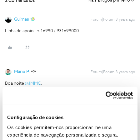
Mais antigos primeiro
2 Comentários
Guimas
Forum|Forum|3 years ago
Linha de apoio -» 16990 / 931699000
Mário P.
Forum|Forum|3 years ago
Boa noite
@JMMC
,
Estamos disponíveis para ajudar por aqui.
Deste modo, se pretender, envie-nos uma mensagem privada
com o seu número de cliente para o perfil
@Fórum
.
Obrigado
Configuração de cookies
Os cookies permitem-nos proporcionar lhe uma
Ajude a comunidade a encontrar informação relevante. Marque
experiência de navegação personalizada e segura.
como "Melhor Resposta" e faça "Like" nos melhores comentários.