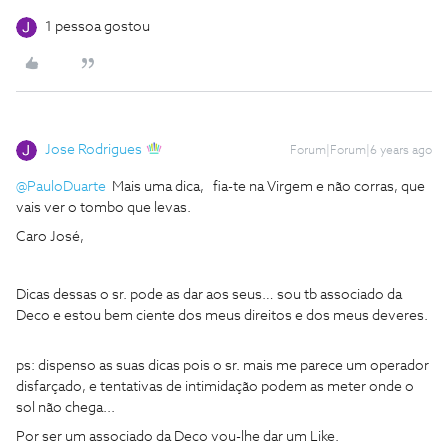
1 pessoa gostou
Jose Rodrigues
Forum|Forum|6 years ago
@PauloDuarte
Mais uma dica, fia-te na Virgem e não corras, que
vais ver o tombo que levas.
Caro José,
Dicas dessas o sr. pode as dar aos seus… sou tb associado da
Deco e estou bem ciente dos meus direitos e dos meus deveres.
ps: dispenso as suas dicas pois o sr. mais me parece um operador
disfarçado, e tentativas de intimidação podem as meter onde o
sol não chega...
Por ser um associado da Deco vou-lhe dar um Like.