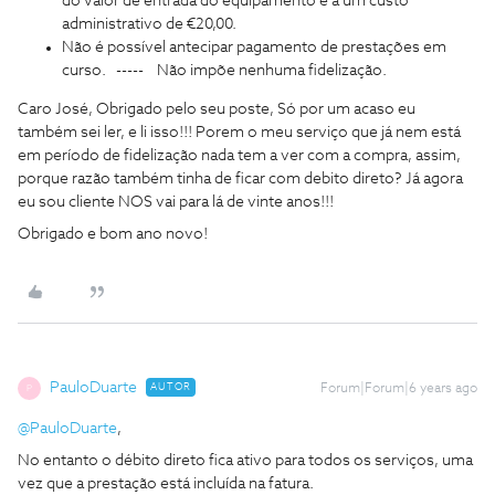
do valor de entrada do equipamento e a um custo
administrativo de €20,00.
Não é possível antecipar pagamento de prestações em
curso. ----- Não impõe nenhuma fidelização.
Caro José, Obrigado pelo seu poste, Só por um acaso eu
também sei ler, e li isso!!! Porem o meu serviço que já nem está
em período de fidelização nada tem a ver com a compra, assim,
porque razão também tinha de ficar com debito direto? Já agora
eu sou cliente NOS vai para lá de vinte anos!!!
Obrigado e bom ano novo!
PauloDuarte
AUTOR
Forum|Forum|6 years ago
P
@PauloDuarte
,
No entanto o débito direto fica ativo para todos os serviços, uma
vez que a prestação está incluída na fatura.