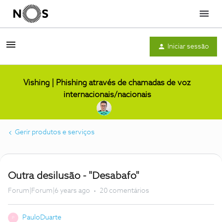
Menu
Iniciar sessão
Vishing | Phishing através de chamadas de voz
internacionais/nacionais
Gerir produtos e serviços
Outra desilusão - "Desabafo"
Forum|Forum|6 years ago
20 comentários
PauloDuarte
P