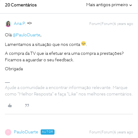
Mais antigos primeiro
20 Comentários
Ana P.
Forum|Forum|6 years ago
Olá
@PauloDuarte
,
Lamentamos a situação que nos conta
.
A compra da TV que ia efetuar era uma compra a prestações?
Ficamos a aguardar o seu feedback.
Obrigada
Ajude a comunidade a encontrar informação relevante. Marque
como "Melhor Resposta" e faça "Like" nos melhores comentários.
PauloDuarte
AUTOR
Forum|Forum|6 years ago
P