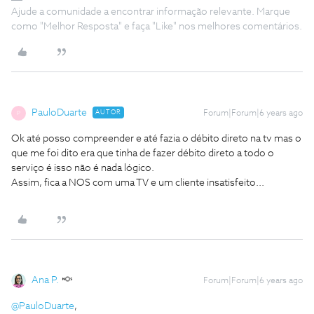
Ajude a comunidade a encontrar informação relevante. Marque
como "Melhor Resposta" e faça "Like" nos melhores comentários.
PauloDuarte
AUTOR
Forum|Forum|6 years ago
P
Ok até posso compreender e até fazia o débito direto na tv mas o
que me foi dito era que tinha de fazer débito direto a todo o
serviço é isso não é nada lógico.
Assim, fica a NOS com uma TV e um cliente insatisfeito...
Ana P.
Forum|Forum|6 years ago
@PauloDuarte
,