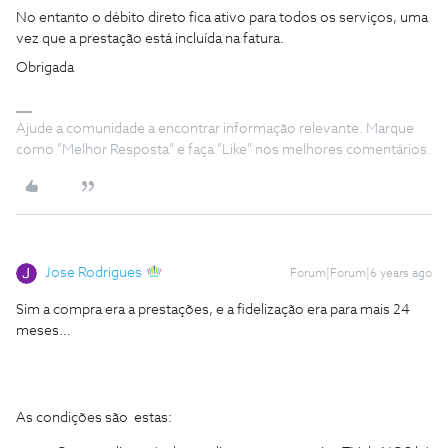
No entanto o débito direto fica ativo para todos os serviços, uma
vez que a prestação está incluída na fatura.
Obrigada
Ajude a comunidade a encontrar informação relevante. Marque
como "Melhor Resposta" e faça "Like" nos melhores comentários.
Jose Rodrigues
Forum|Forum|6 years ago
Sim a compra era a prestações, e a fidelização era para mais 24
meses…
As condições são estas: