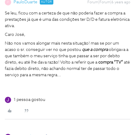
PauloDuarte
AUTOR
Forum|Forum|6 years ago
P
Se leu, ficou com a certeza de que não poderia fazer a compra a
prestações já que é uma das condições ter D/D e fatura eletrónica
ativa.
Caro José,
Não nos vamos alongar mais nesta situação! mas se por um
acaso o sr. conseguir ver no que postou
que a compra
obrigava a
que também o meu serviço tinha que passar a ser por debito
direto, eu até lhe dava razão! Volto a referir que a
compra “TV”
até
fazia debito direto, não achando normal ter de passar todo o
serviço para a mesma regra...
1 pessoa gostou