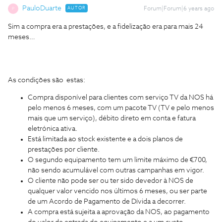
PauloDuarte
AUTOR
Forum|Forum|6 years ago
P
Sim a compra era a prestações, e a fidelização era para mais 24
meses…
As condições são estas:
Compra disponível para clientes com serviço TV da NOS há
pelo menos 6 meses, com um pacote TV (TV e pelo menos
mais que um serviço), débito direto em conta e fatura
eletrónica ativa.
Está limitada ao stock existente e a dois planos de
prestações por cliente.
O segundo equipamento tem um limite máximo de €700,
não sendo acumulável com outras campanhas em vigor.
O cliente não pode ser ou ter sido devedor à NOS de
qualquer valor vencido nos últimos 6 meses, ou ser parte
de um Acordo de Pagamento de Dívida a decorrer.
A compra está sujeita a aprovação da NOS, ao pagamento