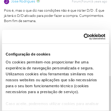
Jose Rodrigues
Forum|Forum|6 years ago
Pois é, mas o que diz nas condições não é que irá ter D/D . É que
já terá o D/D ativado para poder fazer a compra. Cumprimentos.
Bom fim de semana.
Configuração de cookies
Pedro Rios
Forum|Forum|6 years ago
P
Os cookies permitem-nos proporcionar lhe uma
@PauloDuarte
,
experiência de navegação personalizada e segura.
No entanto o débito direto fica ativo para todos os serviços, uma
Utilizamos cookies e/ou ferramentas similares nos
vez que a prestação está incluída na fatura.
nossos websites ou aplicações que são necessários
Precisa de ajuda?
Obrigada
para o seu bom funcionamento técnico (cookies
necessários para a prestação de serviço).
Obrigado eu,
“sempre ouvi dizer que não há duas sem três e os da NOS já
Caso aceite, poderemos utilizar cookies para analisar
passam os três há muito tempo...”
informação estatística (cookies de analítica), adaptar