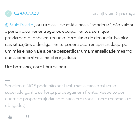
C24XXXX201
Forum|Forum|6 years ago
C
@PauloDuarte
, outra dica… se está ainda a “ponderar”, não valerá
a pena ir a correr entregar os equipamentos sem que
previamente tenha entregue o formulário de denuncia. Na pior
das situações o desligamento poderá ocorrer apenas daqui por
um mês e não vale a pena desperdiçar uma mensalidade mesmo
que a concorrência lhe ofereça duas.
Um bom ano, com fibra da boa.
Ser cliente NOS pode não ser fácil, mas a cada obstáculo
superado ganha-se força para seguir em frente. Respeito por
quem se propõem ajudar sem nada em troca... nem mesmo um
obrigado;)