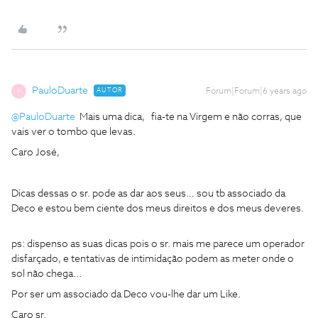
PauloDuarte
AUTOR
Forum|Forum|6 years ago
P
@PauloDuarte
Mais uma dica, fia-te na Virgem e não corras, que
vais ver o tombo que levas.
Caro José,
Dicas dessas o sr. pode as dar aos seus… sou tb associado da
Deco e estou bem ciente dos meus direitos e dos meus deveres.
ps: dispenso as suas dicas pois o sr. mais me parece um operador
disfarçado, e tentativas de intimidação podem as meter onde o
sol não chega...
Por ser um associado da Deco vou-lhe dar um Like.
Caro sr.