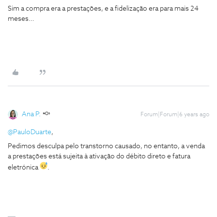
Sim a compra era a prestações, e a fidelização era para mais 24
meses…
Ana P.
Forum|Forum|6 years ago
@PauloDuarte
,
Pedimos desculpa pelo transtorno causado, no entanto, a venda
a prestações está sujeita à ativação do débito direto e fatura
eletrónica
.