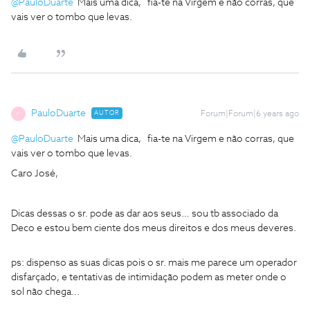
@PauloDuarte
Mais uma dica, fia-te na Virgem e não corras, que
vais ver o tombo que levas.
PauloDuarte
AUTOR
Forum|Forum|6 years ago
P
@PauloDuarte
Mais uma dica, fia-te na Virgem e não corras, que
vais ver o tombo que levas.
Caro José,
Dicas dessas o sr. pode as dar aos seus… sou tb associado da
Deco e estou bem ciente dos meus direitos e dos meus deveres.
ps: dispenso as suas dicas pois o sr. mais me parece um operador
disfarçado, e tentativas de intimidação podem as meter onde o
sol não chega...