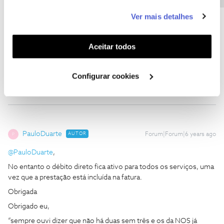
Podia ter feito a activação do débito directo e depois ao chegar a
este serviço às suas preferências e apresentar-lhe
casa efectuar o cancelamento, eu fiz isso sem qualquer problema
Ver mais detalhes
funcionalidades (cookies de personalização e
😊.
funcionalidade) e adaptar anúncios aos seus interesses
Fica a dica para se estiver interessado em adquirir a sua TV.
(cookies de publicidade personalizada). Pode gerir a
Aceitar todos
utilização dos cookies clicando em "
Configurar
Um bom ano 😊
Cookies
".
Configurar cookies
PauloDuarte
AUTOR
Forum|Forum|6 years ago
P
@PauloDuarte
,
No entanto o débito direto fica ativo para todos os serviços, uma
vez que a prestação está incluída na fatura.
Obrigada
Obrigado eu,
“sempre ouvi dizer que não há duas sem três e os da NOS já