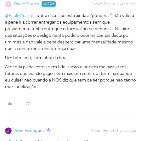
PauloDuarte
AUTOR
Forum|Forum|6 years ago
P
@PauloDuarte
, outra dica… se está ainda a “ponderar”, não valerá
a pena ir a correr entregar os equipamentos sem que
previamente tenha entregue o formulário de denuncia. Na pior
das situações o desligamento poderá ocorrer apenas daqui por
um mês e não vale a pena desperdiçar uma mensalidade mesmo
que a concorrência lhe ofereça duas.
Um bom ano, com fibra da boa.
Até teria piada, estou sem fidelização e podem me passar mil
faturas que eu não pago nem mais um cêntimo, termina quando
eu quiser não quando a NOS diz que tem de ser porque não tenho
mais fidelização...
Jose Rodrigues
Forum|Forum|6 years ago