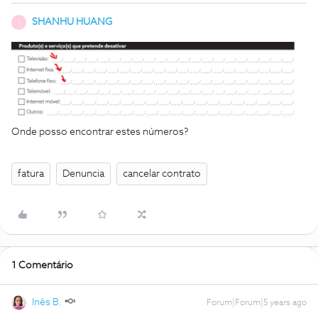
SHANHU HUANG
S
Onde posso encontrar estes números?
fatura
Denuncia
cancelar contrato
1 Comentário
Inês B.
Forum|Forum|5 years ago