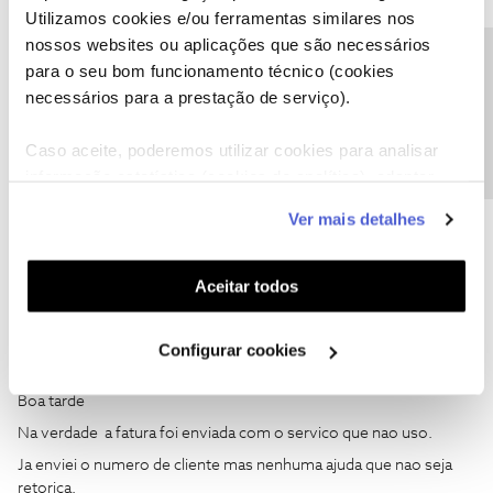
Utilizamos cookies e/ou ferramentas similares nos
mensagem privada com o seu número de cliente para o perfil
@Fórum
.
nossos websites ou aplicações que são necessários
Precisa de ajuda?
Obrigado
para o seu bom funcionamento técnico (cookies
necessários para a prestação de serviço).
Caso aceite, poderemos utilizar cookies para analisar
Ajude a comunidade a encontrar informação relevante. Marque
informação estatística (cookies de analítica), adaptar
como "Melhor Resposta" e faça "Like" nos melhores comentários.
este serviço às suas preferências e apresentar-lhe
Ver mais detalhes
1 pessoa gostou
funcionalidades (cookies de personalização e
funcionalidade) e adaptar anúncios aos seus interesses
(cookies de publicidade personalizada). Pode gerir a
Aceitar todos
utilização dos cookies clicando em "
Configurar
Cookies
".
Configurar cookies
Paulo5d
AUTOR
Forum|Forum|3 years ago
P
Boa tarde
Na verdade a fatura foi enviada com o servico que nao uso.
Ja enviei o numero de cliente mas nenhuma ajuda que nao seja
retorica.