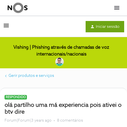
Menu
Iniciar sessão
Vishing | Phishing através de chamadas de voz
internacionais/nacionais
Gerir produtos e serviços
RESPONDIDO
olá partilho uma má experiencia pois ativei o
btv dire
Forum|Forum|3 years ago
8 comentários