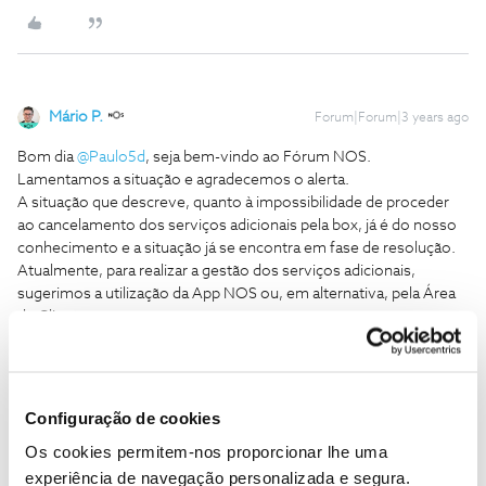
Mário P.
Forum|Forum|3 years ago
Bom dia
@Paulo5d
, seja bem-vindo ao Fórum NOS.
Lamentamos a situação e agradecemos o alerta.
A situação que descreve, quanto à impossibilidade de proceder
ao cancelamento dos serviços adicionais pela box, já é do nosso
conhecimento e a situação já se encontra em fase de resolução.
Atualmente, para realizar a gestão dos serviços adicionais,
sugerimos a utilização da App NOS ou, em alternativa, pela Área
de Cliente.
Adicionalmente, recordamos que os canais premium, têm uma
permanência, para questões de faturação, de 30 dias, estes
Configuração de cookies
renováveis caso não proceda ao cancelamento antes do 30.º dia.
Os cookies permitem-nos proporcionar lhe uma
No entanto, e uma vez que pelo que refere fez o pedido de
experiência de navegação personalizada e segura.
desativação antes da renovação, pedimos que nos envie uma