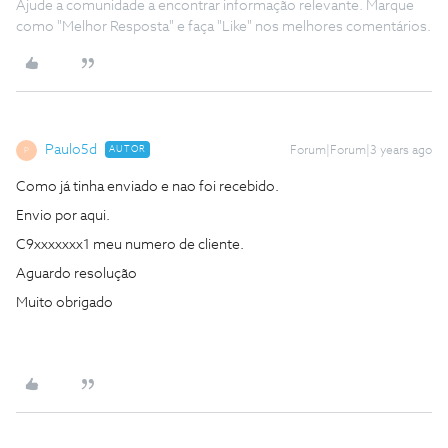
Ajude a comunidade a encontrar informação relevante. Marque
como "Melhor Resposta" e faça "Like" nos melhores comentários.
Paulo5d
AUTOR
Forum|Forum|3 years ago
P
Como já tinha enviado e nao foi recebido.
Envio por aqui.
C9xxxxxxx1 meu numero de cliente.
Aguardo resolução
Muito obrigado