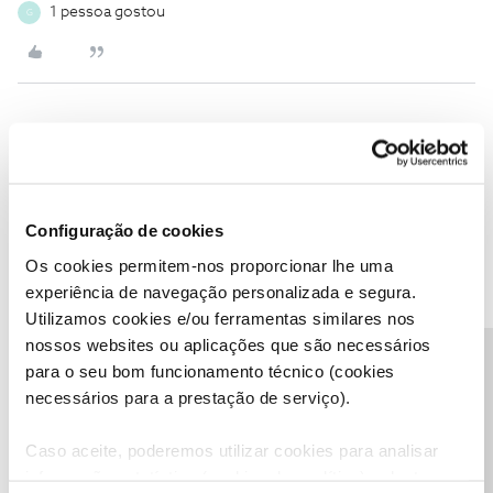
1 pessoa gostou
G
Inês B.
Forum|Forum|5 years ago
Olá
@Gabriel Marques
,
Pedimos desculpa pela demora na nossa resposta.
Configuração de cookies
O que está a ser faturado nesse período? O que aparece descrito
Os cookies permitem-nos proporcionar lhe uma
na fatura, para além do período que já nos indicou?
experiência de navegação personalizada e segura.
Obrigada
Utilizamos cookies e/ou ferramentas similares nos
nossos websites ou aplicações que são necessários
Precisa de ajuda?
para o seu bom funcionamento técnico (cookies
Ajude a comunidade a encontrar informação relevante. Marque
necessários para a prestação de serviço).
como "Melhor Resposta" e faça "Like" nos melhores comentários.
Caso aceite, poderemos utilizar cookies para analisar
informação estatística (cookies de analítica), adaptar