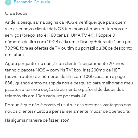
Fernando Gouveia
F
Olá a todos,
Andei a pesquisar na página da NOS e verifiquei que para quem
vier a ser novo cliente da NOS tem boas ofertas em termos de
serviços/preço isto é: 180 canais ,UMA TV 4K ,1Gbps,e 3
números de tlm com 10 GB cada um e Disney + durante 1 ano por
70.99€, fora as ofertas de TV ou tlm ou portátil ou 3€ de desconto
em fatura.
Agora pergunto: eu que já sou cliente á seguramente 20 anos
tenho o pacote NOS 4 com iris TV( box Iris) 200mb de NET
(power router) e 3 números de tlm com 10Gb cada um e pago
83€ , quando entro na app da nos e pesquiso para melhorar o meu
pacote só tenho a opção de aumenta o plafond de dados dos
telemóveis em 10gb cada um por mais 4€.
Porque é que não é possível usufruir das mesmas vantagens dos
novos clientes? Estou a pensar seriamente mudar de operadora.
Há alguma maneira de fazer isto?