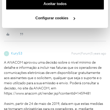
(cookies de publicidade personalizada). Pode gerir a
Aceitar todos
Obrigada
utilização dos cookies clicando em "
Configurar
Cookies
".
Configurar cookies
Ajude a comunidade a encontrar informação relevante. Marque
como "Melhor Resposta" e faça "Like" nos melhores comentários.
Kury53
Forum|Forum|5 years ago
K
A ANACOM aprovou uma decisão sobre o nível mínimo de
detalhe e informação a incluir nas faturas que os operadores de
comunicações eletrónicas devem disponibilizar gratuitamente
aos assinantes que o solicitem, qualquer que seja o suporte e o
meio utilizado para a sua emissão e envio. Poderá consultar a
decisão, no site da ANACOM, em
https://www.anacom.pt/render.jsp?contentId=1459481
Assim, partir de 24 de maio de 2019, data em que estas medidas
se tornaram obrigatórias para os operadores, e, mediante