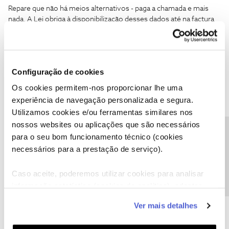
Repare que não há meios alternativos - paga a chamada e mais
nada. A Lei obriga à disponibilização desses dados até na factura
mensal, mas esta gente, que não é gente de bem, actua desta
forma. Esconde-se atrás de números de telefone pagos -
esconde informações importantes (como a data do fim da
fidelização), não tem endereços de mail disponíveis …
Configuração de cookies
Bem, tem outra alternativa - deslocar-se pessoalmente a uma loja
Os cookies permitem-nos proporcionar lhe uma
nozinha, esperar, ser mal atendido por pessoas pouco
simpáticas, muitas vezes, mal informadas ...
experiência de navegação personalizada e segura.
Utilizamos cookies e/ou ferramentas similares nos
nossos websites ou aplicações que são necessários
Precisa de ajuda?
para o seu bom funcionamento técnico (cookies
necessários para a prestação de serviço).
Ana P.
Forum|Forum|6 years ago
Caso aceite, poderemos utilizar cookies para analisar
informação estatística (cookies de analítica), adaptar
Olá
@angelwhite
,
@C24XXXX201
,
@Jose Rodrigues
e
@Kury53
,
este serviço às suas preferências e apresentar-lhe
@angelwhite
, vamos ajudá-la! Pedimos que nos envie o seu
Ver mais detalhes
funcionalidades (cookies de personalização e
número de cliente NOS ou o NIF do titular por mensagem
funcionalidade) e adaptar anúncios aos seus interesses
privada, por favor.