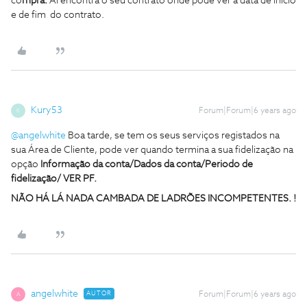
co
mpra.
Aí encontra o seu contrato onde pode ver a data de inicio
e de fim do contrato.
Kury53
Forum|Forum|6 years ago
K
@angelwhite
Boa tarde, se tem os seus serviços registados na
sua Área de Cliente, pode ver quando termina a sua fidelização na
opção
Informação da conta/Dados da conta/Periodo de
fidelização/ VER PF.
NÃO HÁ LÁ NADA CAMBADA DE LADRÕES INCOMPETENTES. !
angelwhite
AUTOR
Forum|Forum|6 years ago
A