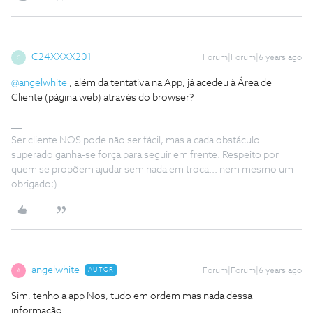
C24XXXX201
Forum|Forum|6 years ago
C
@angelwhite
, além da tentativa na App, já acedeu à Área de
Cliente (página web) através do browser?
Ser cliente NOS pode não ser fácil, mas a cada obstáculo
superado ganha-se força para seguir em frente. Respeito por
quem se propõem ajudar sem nada em troca... nem mesmo um
obrigado;)
angelwhite
AUTOR
Forum|Forum|6 years ago
A
Sim, tenho a app Nos, tudo em ordem mas nada dessa
informação.