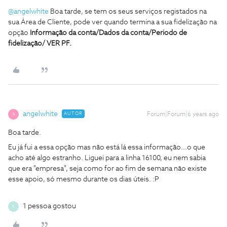
@angelwhite
Boa tarde, se tem os seus serviços registados na
sua Área de Cliente, pode ver quando termina a sua fidelização na
opção
Informação da conta/Dados da conta/Periodo de
fidelização/ VER PF.
angelwhite
AUTOR
Forum|Forum|6 years ago
A
Boa tarde.
Eu já fui a essa opção mas não está lá essa informação...o que
acho até algo estranho. Liguei para a linha 16100, eu nem sabia
que era "empresa", seja como for ao fim de semana não existe
esse apoio, só mesmo durante os dias úteis. :P
1 pessoa gostou
K