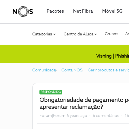
Pacotes
Net Fibra
Móvel 5G
Grupos
As
Categorias
Centro de Ajuda
Vishing | Phish
Comunidade
Conta NOS
Gerir produtos e servi
RESPONDIDO
Obrigatoriedade de pagamento po
apresentar reclamação?
Forum|Forum|6 years ago
6 comentários
16