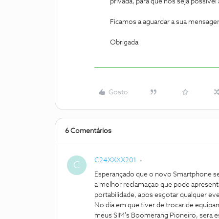
privada, para que nos seja possível 
Ficamos a aguardar a sua mensage
Obrigada
Gosto
6 Comentários
C24XXXX201
C
Esperançado que o novo Smartphone sej
a melhor reclamaçao que pode apresenta
portabilidade, apos esgotar qualquer eve
No dia em que tiver de trocar de equipa
meus SIM's Boomerang Pioneiro, sera e