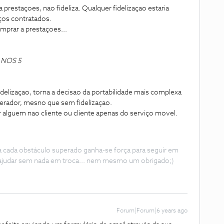
estaçoes, nao fideliza. Qualquer fidelizaçao estaria
ços contratados.
prar a prestaçoes...
 NOS 5
 fidelizaçao, torna a decisao da portabilidade mais complexa
perador, mesno que sem fidelizaçao.
r alguem nao cliente ou cliente apenas do serviço movel.
 a cada obstáculo superado ganha-se força para seguir em
ajudar sem nada em troca... nem mesmo um obrigado;)
Forum|Forum|6 years ago