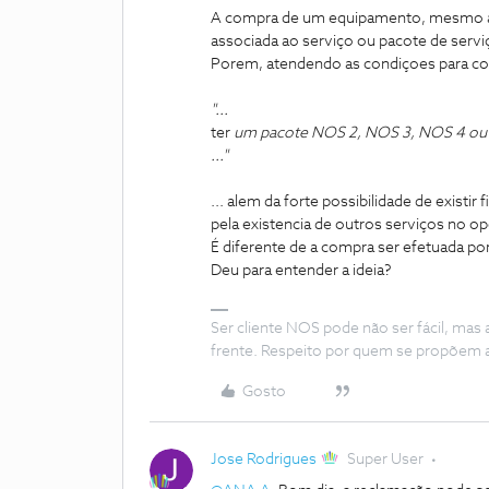
A compra de um equipamento, mesmo a pr
associada ao serviço ou pacote de servi
Porem, atendendo as condiçoes para com
"...
ter
um pacote NOS 2, NOS 3, NOS 4 ou
..."
... alem da forte possibilidade de existir
pela existencia de outros serviços no o
É diferente de a compra ser efetuada po
Deu para entender a ideia?
Ser cliente NOS pode não ser fácil, mas
frente. Respeito por quem se propõem 
Gosto
Jose Rodrigues
Super User