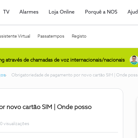
TV
Alarmes
Loja Online
Porquê a NOS
Aju
sistente Virtual
Passatempos
Registo
ing através de chamadas de voz internacionais/nacionais
ços
Obrigatoriedade de pagamento por novo cartão SIM | Onde poss
r novo cartão SIM | Onde posso
0 visualizações