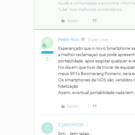
Ajude a comunidade a encontrar inform
"Like" nos melhores comentários.
Gosto
Pedro Rios
Super User
P
Esperançado que o novo Smartphone sej
a melhor reclamaçao que pode apresenta
portabilidade, apos esgotar qualquer eve
No dia em que tiver de trocar de equipa
meus SIM's Boomerang Pioneiro, sera e
Os smartphones da NOS são vendidos d
fidelização.
Assim, eventual portabilidade nada tem
Gosto
C24XXXX201
C
Sim... tem razao...