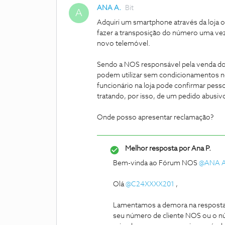
ANA A.
Bit
A
Adquiri um smartphone através da loja on
fazer a transposição do número uma ve
novo telemóvel.
Sendo a NOS responsável pela venda do 
podem utilizar sem condicionamentos 
funcionário na loja pode confirmar pess
tratando, por isso, de um pedido abusivo
Onde posso apresentar reclamação?
Melhor resposta por
Ana P.
Bem-vinda ao Fórum NOS
@ANA A
Olá
@C24XXXX201
,
Lamentamos a demora na resposta
seu número de cliente NOS ou o nú