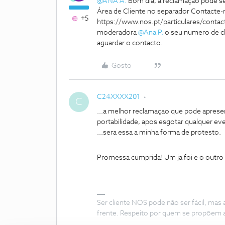
@ANA A.
Bom dia, a reclamação pode ser
Área de Cliente no separador Contacte-
+5
https://www.nos.pt/particulares/contac
moderadora
@Ana P.
o seu numero de cli
aguardar o contacto.
Gosto
C24XXXX201
C
...a melhor reclamaçao que pode aprese
portabilidade, apos esgotar qualquer eve
...sera essa a minha forma de protesto.
Promessa cumprida! Um ja foi e o outro 
Ser cliente NOS pode não ser fácil, mas
frente. Respeito por quem se propõem 