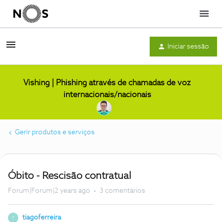
Menu
Iniciar sessão
Vishing | Phishing através de chamadas de voz
internacionais/nacionais
Gerir produtos e serviços
Óbito - Rescisão contratual
Forum|Forum|2 years ago
3 comentários
tiagoferreira
T