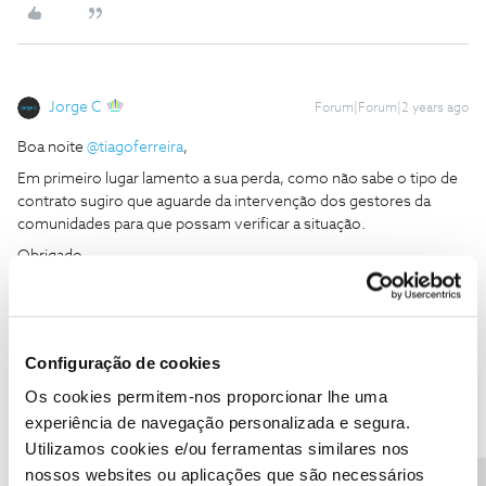
Jorge C
Forum|Forum|2 years ago
Boa noite
@tiagoferreira
,
Em primeiro lugar lamento a sua perda, como não sabe o tipo de
contrato sugiro que aguarde da intervenção dos gestores da
comunidades para que possam verificar a situação.
Obrigado
Ajude a comunidade do Fórum NOS com “Likes” e “Melhor
Resposta” nas soluções mais úteis. Siga o perfil para acompanhar
Configuração de cookies
dicas, ajuda e novidades do Fórum NOS.
Os cookies permitem-nos proporcionar lhe uma
experiência de navegação personalizada e segura.
Utilizamos cookies e/ou ferramentas similares nos
nossos websites ou aplicações que são necessários