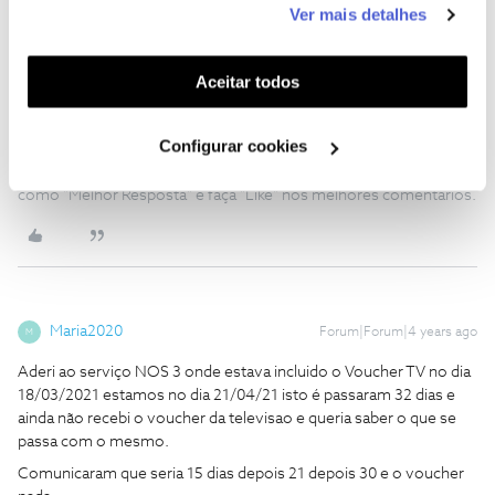
Ver mais detalhes
funcionalidades (cookies de personalização e
Para analisarmos a situação, envie-nos uma mensagem privada
funcionalidade) e adaptar anúncios aos seus interesses
com o seu número de cliente, através do perfil
@Fórum
, por
favor.
(cookies de publicidade personalizada). Pode gerir a
Aceitar todos
utilização dos cookies clicando em "
Configurar
Obrigada
Cookies
".
Configurar cookies
Ajude a comunidade a encontrar informação relevante. Marque
como "Melhor Resposta" e faça "Like" nos melhores comentários.
Maria2020
Forum|Forum|4 years ago
M
Aderi ao serviço NOS 3 onde estava incluido o Voucher TV no dia
18/03/2021 estamos no dia 21/04/21 isto é passaram 32 dias e
ainda não recebi o voucher da televisao e queria saber o que se
passa com o mesmo.
Comunicaram que seria 15 dias depois 21 depois 30 e o voucher