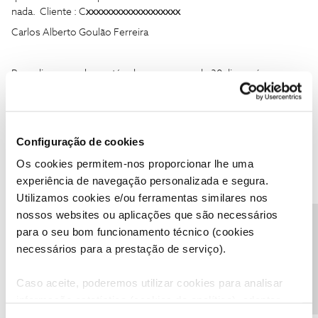
nada. Cliente : C
xxxxxxxxxxxxxxxxxxx
Carlos Alberto Goulão Ferreira
Bom dia, o voucher está a demorar cerca de 30 dias após a
instalação dos serviços a ser enviado aos clientes, já verificou se
não está na pasta SPAM ? Se se confirmar que não recebeu, envie
através do perfil
@Fórum
o seu numero de cliente ou NIF para
que os moderadores possam verificar a razão da demora no
Configuração de cookies
envio.
Os cookies permitem-nos proporcionar lhe uma
experiência de navegação personalizada e segura.
Utilizamos cookies e/ou ferramentas similares nos
nossos websites ou aplicações que são necessários
Precisa de ajuda?
para o seu bom funcionamento técnico (cookies
necessários para a prestação de serviço).
Caso aceite, poderemos utilizar cookies para analisar
Inês B.
Forum|Forum|5 years ago
informação estatística (cookies de analítica), adaptar
Olá
@CARLOS ALBERTO G. FERREIRA
,
este serviço às suas preferências e apresentar-lhe