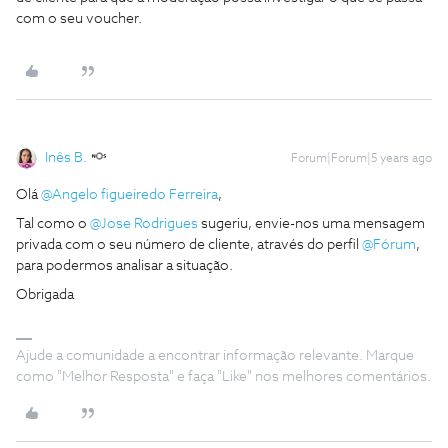
com o seu voucher.
Inês B.
Forum|Forum|5 years ago
Olá
@Angelo figueiredo Ferreira
,
Tal como o
@Jose Rodrigues
sugeriu, envie-nos uma mensagem
privada com o seu número de cliente, através do perfil
@Fórum
,
para podermos analisar a situação.
Obrigada
Ajude a comunidade a encontrar informação relevante. Marque
como "Melhor Resposta" e faça "Like" nos melhores comentários.