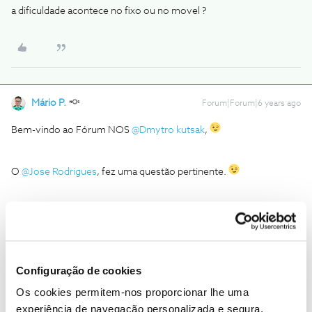
a dificuldade acontece no fixo ou no movel ?
Mário P.
Forum|Forum|6 years ago
Bem-vindo ao Fórum NOS
@Dmytro kutsak
,
O
@Jose Rodrigues
, fez uma questão pertinente.
@Dmytro kutsak
Ficamos a aguardar a sua resposta para o
podermos ajudar.
Muito obrigado.
Configuração de cookies
Os cookies permitem-nos proporcionar lhe uma
experiência de navegação personalizada e segura.
Ajude a comunidade a encontrar informação relevante. Marque