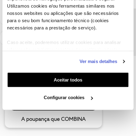
Utilizamos cookies e/ou ferramentas similares nos
como "Melhor Resposta" e faça "Like" nos melhores comentários.
nossos websites ou aplicações que são necessários
Precisa de ajuda?
para o seu bom funcionamento técnico (cookies
necessários para a prestação de serviço).
Caso aceite, poderemos utilizar cookies para analisar
informação estatística (cookies de analítica), adaptar
este serviço às suas preferências e apresentar-lhe
Ver mais detalhes
funcionalidades (cookies de personalização e
funcionalidade) e adaptar anúncios aos seus interesses
(cookies de publicidade personalizada). Pode gerir a
Aceitar todos
utilização dos cookies clicando em "
Configurar
Cookies
".
Configurar cookies
A poupança que COMBINA