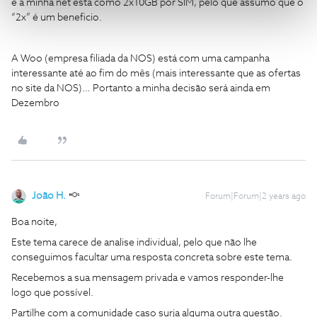
e a minha net está como 2x10GB por SIM, pelo que assumo que o
“2x” é um beneficio.
A Woo (empresa filiada da NOS) está com uma campanha
interessante até ao fim do mês (mais interessante que as ofertas
no site da NOS)… Portanto a minha decisão será ainda em
Dezembro
João H.
Forum|Forum|2 years ago
Boa noite,
Este tema carece de analise individual, pelo que não lhe
conseguimos facultar uma resposta concreta sobre este tema.
Recebemos a sua mensagem privada e vamos responder-lhe
logo que possível.
Partilhe com a comunidade caso surja alguma outra questão.