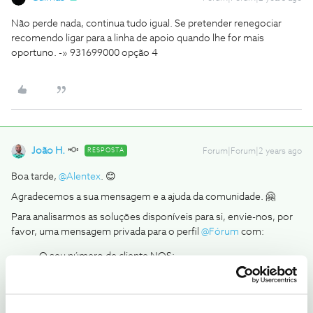
Não perde nada, continua tudo igual. Se pretender renegociar
recomendo ligar para a linha de apoio quando lhe for mais
oportuno. -» 931699000 opção 4
João H.
RESPOSTA
Forum|Forum|2 years ago
Boa tarde,
@Alentex
. 😊
Agradecemos a sua mensagem e a ajuda da comunidade. 🤗
Para analisarmos as soluções disponíveis para si, envie-nos, por
favor, uma mensagem privada para o perfil
@Fórum
com:
O seu número de cliente NOS;
Número de contribuinte associado.
Obrigado