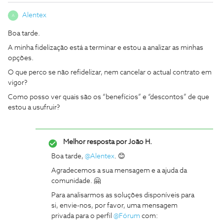
Alentex
A
Boa tarde.
A minha fidelização está a terminar e estou a analizar as minhas
opções.
O que perco se não refidelizar, nem cancelar o actual contrato em
vigor?
Como posso ver quais são os “benefícios” e “descontos” de que
estou a usufruir?
Melhor resposta por
João H.
Boa tarde,
@Alentex
. 😊
Agradecemos a sua mensagem e a ajuda da
comunidade. 🤗
Para analisarmos as soluções disponíveis para
si, envie-nos, por favor, uma mensagem
privada para o perfil
@Fórum
com: