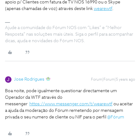
apoio p/ Clientes com fatura de TV NOS 16990 ou o Skype
(apenas chamadas de voz) através deste link
wearewtf
.
Ajude a comunidade do Fórum NOS com “Likes” e “Melhor
Resposta” nas soluções mais úteis. Siga o perfil para acompanhar
dicas, ajuda e novidades do Fórum NOS.
Jose Rodrigues
Forum|Forum|5 years ago
Boa noite, pode igualmente questionar directamente um
Operador da WTF através do
messenger
https://www.messenger.com/t/wearewtf
ou aceitar
a ajuda da moderação do Fórum remetendo por mensagem
privada o seu numero de cliente ou NIF para o perfil
@Fórum