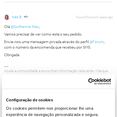
Inês B.
Forum|Forum|5 years ago
Olá
@Guilherme Alex
,
Vamos precisar de ver como está o seu pedido.
Envie-nos uma mensagem privada através do perfil
@Fórum
,
com o número da encomenda que recebeu por SMS.
Obrigada
Ajude a comunidade a encontrar informação relevante. Marque
como "Melhor Resposta" e faça "Like" nos melhores comentários.
Configuração de cookies
Os cookies permitem-nos proporcionar lhe uma
Margarida Dias Cordeiro
Forum|Forum|1 year ago
M
experiência de navegação personalizada e segura.