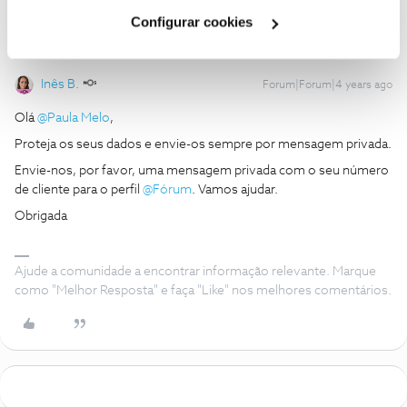
Cookies
".
Configurar cookies
Inês B.
Forum|Forum|4 years ago
Olá
@Paula Melo
,
Proteja os seus dados e envie-os sempre por mensagem privada.
Envie-nos, por favor, uma mensagem privada com o seu número
de cliente para o perfil
@Fórum
. Vamos ajudar.
Obrigada
Ajude a comunidade a encontrar informação relevante. Marque
como "Melhor Resposta" e faça "Like" nos melhores comentários.