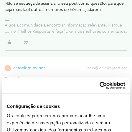
Não se esqueça de assinalar o seu post como questão, para que
seja mais fácil outros membros do Fórum ajudarem.
Ajude a comunidade a encontrar informação relevante. Marque
como "Melhor Resposta" e faça "Like" nos melhores comentários.
antoniomvnunes
Forum|Forum|9 years ago
A
Boa noite
Enganei-me no sitio para subscrever o Nplay. Tinha um código
promocial válido até dia 15/01. Como posso voltar atrás e usar o
código promocional?
Configuração de cookies
Os cookies permitem-nos proporcionar lhe uma
experiência de navegação personalizada e segura.
Utilizamos cookies e/ou ferramentas similares nos