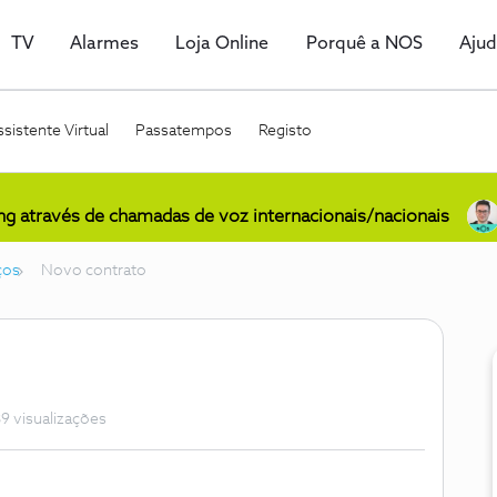
TV
Alarmes
Loja Online
Porquê a NOS
Aju
sistente Virtual
Passatempos
Registo
ing através de chamadas de voz internacionais/nacionais
ços
Novo contrato
9 visualizações