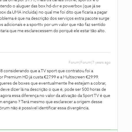
 da Uma por 39.99, mais os canais tvcine, sporttv e o
tendo o aluguer das box hd-dvr e powerbox (que já se
 da UMA incluida) no qual me foi dito que ficaria a pagar
oblema é que na descrição dos serviços extra pacote surge
s adicionais e a sporttv por um valor que não faz sentido
staria que me esclarecessem do porquê ele estar tão alto.
Forum|Forum|7 years ago
8 considerando que a TV sport que contratou foi a
r Premium HD já custa €27.99 e a Multiscreen €29.99.
ugueres de boxes que eventualmente lhe estejam a cobrar,
deve dizer lá na descrição o que é, pode ser 500 horas de
agora essa diferença no valor da ativação da Sport TV é que
um engano ? Terá mesmo que esclarecer a origem desse
órum não é possível identificar essa divergência.