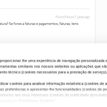
Forum|Forum|7 years ago
tura? Se fores a faturas e pagamentos, faturas, tens
proporcionar lhe uma experiência de navegação personalizada e
erramentas similares nos nossos websites ou aplicações que sã
nto técnico (cookies necessários para a prestação de serviço)
lizar cookies para analisar informação estatística (cookies de an
as preferências e apresentar-lhe funcionalidades (cookies de p
Condições do Fórum NOS
Accessibility statement
anúncios aos seus interesses (cookies de publicidade personaliz
licando em "
Configurar Cookies
".
RIVACIDADE
CONFIGURAR COOKIES
QUALIDADE DE SERVIÇO