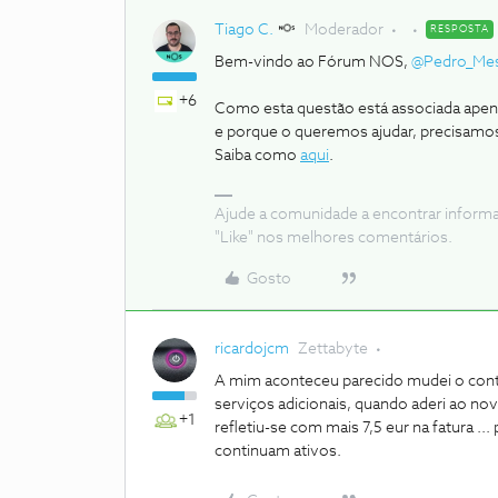
Tiago C.
Moderador
RESPOSTA
Bem-vindo ao Fórum NOS,
@Pedro_Mes
+6
Como esta questão está associada apena
e porque o queremos ajudar, precisamos
Saiba como
aqui
.
Ajude a comunidade a encontrar inform
"Like" nos melhores comentários.
Gosto
ricardojcm
Zettabyte
A mim aconteceu parecido mudei o contr
serviços adicionais, quando aderi ao nov
+1
refletiu-se com mais 7,5 eur na fatura .
continuam ativos.