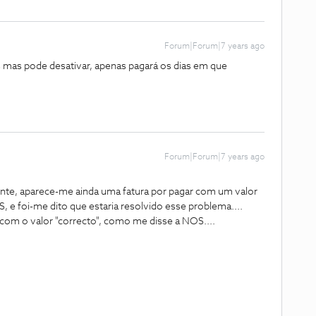
Forum|Forum|7 years ago
 mas pode desativar, apenas pagará os dias em que
Forum|Forum|7 years ago
iente, aparece-me ainda uma fatura por pagar com um valor
 e foi-me dito que estaria resolvido esse problema....
 com o valor "correcto", como me disse a NOS....