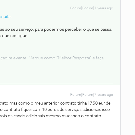
Forum|Forum|7 years ago
quita
.
s ao seu serviço, para podermos perceber o que se passa,
 que nos ligue.
ação relevante. Marque como "Melhor Resposta" e faça
Forum|Forum|7 years ago
ato mas como o meu anterior contrato tinha 17,50 eur de
o contrato fiquei com 10 euros de serviços adicionais isso
.. pois os canais adicionais mesmo mudando o contrato