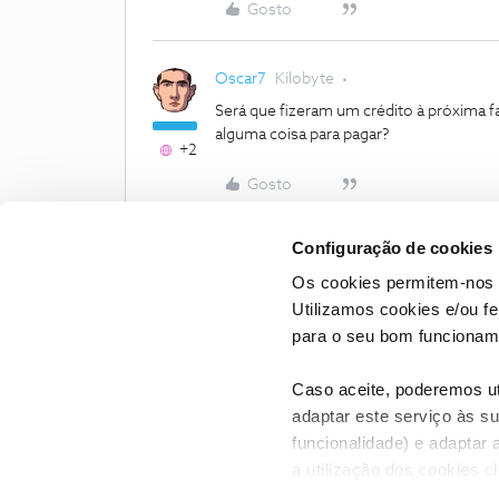
Gosto
Oscar7
Kilobyte
Será que fizeram um crédito à próxima fa
alguma coisa para pagar?
+2
Gosto
Configuração de cookies
Os cookies permitem-nos 
Utilizamos cookies e/ou f
para o seu bom funcioname
Caso aceite, poderemos uti
adaptar este serviço às su
funcionalidade) e adaptar 
a utilização dos cookies c
CONTACTOS
POLÍTICA DE P