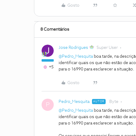
Gosto
8 Comentários
Jose Rodrigues
Super User
@Pedro_Mesquita
boa tarde, na descriç
identificar quais os que não estão de ac
+5
para o 16990 para esclarecer a situação.
Gosto
Pedro_Mesquita
Byte
AUTOR
P
@Pedro_Mesquita
boa tarde, na descriç
identificar quais os que não estão de ac
para o 16990 para esclarecer a situação.