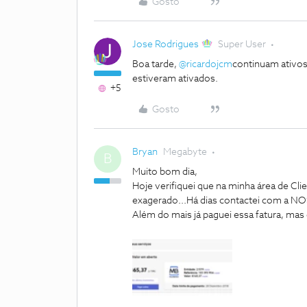
Gosto
Jose Rodrigues
Super User
Boa tarde,
@ricardojcm
continuam ativos
estiveram ativados.
+5
Gosto
Bryan
Megabyte
B
Muito bom dia,
Hoje verifiquei que na minha área de Cl
exagerado...Há dias contactei com a NOS,
Além do mais já paguei essa fatura, mas