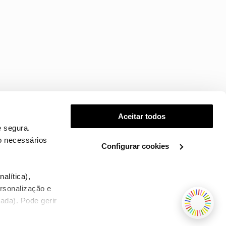
Aceitar todos
 segura.
o necessários
Configurar cookies
.
alítica),
ersonalização e
ada). Pode gerir
TERMOS E CONDIÇÕES
WHOLESALE