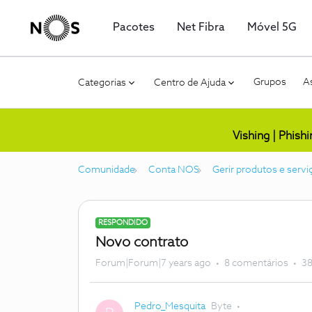
Pacotes
Net Fibra
Móvel 5G
Grupos
As
Categorias
Centro de Ajuda
Vishing | Phish
Comunidade
Conta NOS
Gerir produtos e servi
RESPONDIDO
Novo contrato
Forum|Forum|7 years ago
8 comentários
38
Pedro_Mesquita
Byte