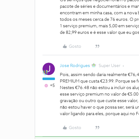
Os serviços que negociei foram o pacote
pacote de séries e documentários e man
encontram em minha casa, com a nova box
todos os meses cerca de 76 euros. O pr
1 serviço premium, mais 5,00 em serviço
de 82,99 euros e é esse valor que eu go
Gosto
Jose Rodrigues
Super User
Pois, assim sendo daria realmente €76,4
PREMIUM que custa €23.99. Porque se fo
+5
Nestes €76.48 não estou a incluir os al
esse serviço premium no valor de €5.00 
gravação ou outro que custe esse valor, 
não estou haver o que possa ser, será 
valor ligando para eles, porque aqui no F
Gosto