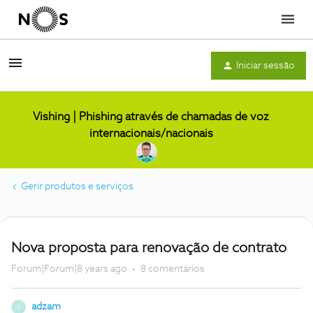
Menu
Iniciar sessão
Vishing | Phishing através de chamadas de voz
internacionais/nacionais
Gerir produtos e serviços
Nova proposta para renovação de contrato
Forum|Forum|8 years ago
8 comentários
adzam
A