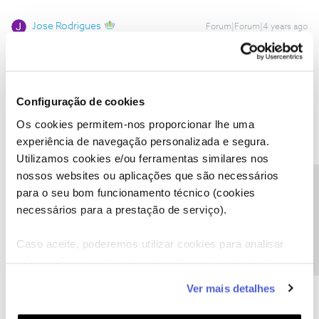
Jose Rodrigues
Forum|Forum|4 years ago
Correção
XXXXXXXXXXXXXXXXXX
O seu numero de cliente deve ser enviado por mensagem
privada já que não é do seu interesse a divulgação pública dos
Configuração de cookies
seus dados privados.
Os cookies permitem-nos proporcionar lhe uma
Para enviar a Mensagem carregue
aqui
e escolha a opção Enviar
Mensagem
experiência de navegação personalizada e segura.
Utilizamos cookies e/ou ferramentas similares nos
Ou
carregue aqui
.
nossos websites ou aplicações que são necessários
Precisa de ajuda?
para o seu bom funcionamento técnico (cookies
necessários para a prestação de serviço).
Caso aceite, poderemos utilizar cookies para analisar
Jose Rodrigues
informação estatística (cookies de analítica), adaptar
Forum|Forum|4 years ago
este serviço às suas preferências e apresentar-lhe
Correção
XXXXXXXXXXXXXX
Ver mais detalhes
funcionalidades (cookies de personalização e
Se possível edite a sua mensagem nos 3 pontinhos à sua direita
funcionalidade) e adaptar anúncios aos seus interesses