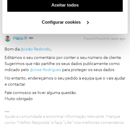
para retirar do domínio público o seu número de cliente
(cookies de publicidade personalizada). Pode gerir a
Aceitar todos
utilização dos cookies clicando em "
Configurar
Cookies
".
Configurar cookies
Mário P.
Forum|Forum|4 years ago
Bom dia
@João Redondo
,
Editámos o seu comentário por conter o seu número de cliente.
Sugerimos que não partilhe os seus dados publicamente como
indicado pelo
@Jose Rodrigues
para proteger os seus dados.
No entanto, endereçámos o seu pedido à equipa que o vais ajudar
e contactar.
Fale connosco se tiver alguma questão.
Muito obrigado
Ajude a comunidade a encontrar informação relevante. Marque
como "Melhor Resposta" e faça "Like" nos melhores comentários.