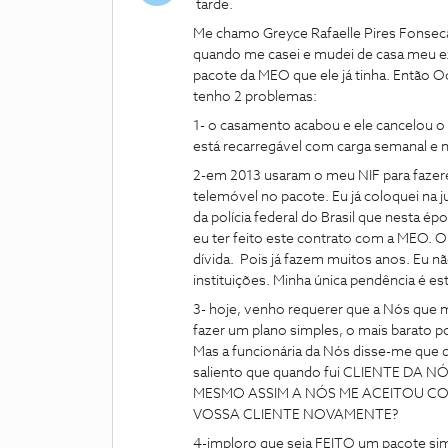
tarde.
Me chamo Greyce Rafaelle Pires Fonseca.
quando me casei e mudei de casa meu ex
pacote da MEO que ele já tinha. Então Oc
tenho 2 problemas:
1- o casamento acabou e ele cancelou o 
está recarregável com carga semanal e n
2-em 2013 usaram o meu NIF para faz
telemóvel no pacote. Eu já coloquei na j
da polícia federal do Brasil que nesta ép
eu ter feito este contrato com a MEO. O 
dívida. Pois já fazem muitos anos. Eu 
instituições. Minha única pendência é es
3- hoje, venho requerer que a Nós que me
fazer um plano simples, o mais barato po
Mas a funcionária da Nós disse-me que d
saliento que quando fui CLIENTE DA 
MESMO ASSIM A NÓS ME ACEITOU C
VOSSA CLIENTE NOVAMENTE?
4-imploro que seja FEITO um pacote simp