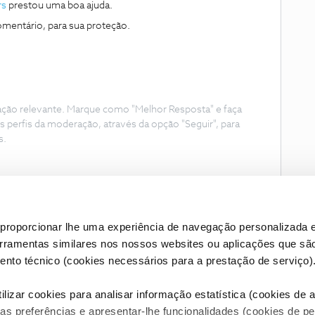
rs
prestou uma boa ajuda.
mentário, para sua proteção.
ação relevante. Marque como "Melhor Resposta" e faça
s perfis da moderação, através da opção "Seguir", para
s.
proporcionar lhe uma experiência de navegação personalizada e
erramentas similares nos nossos websites ou aplicações que sã
nto técnico (cookies necessários para a prestação de serviço)
lizar cookies para analisar informação estatística (cookies de an
as preferências e apresentar-lhe funcionalidades (cookies de p
Condições do Fórum NOS
Accessibility statement