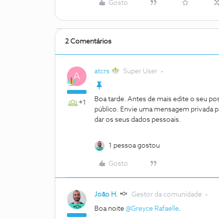
Gosto
2 Comentários
atcrs
Super User
A
Boa tarde. Antes de mais edite o seu pos
+1
público. Envie uma mensagem privada 
dar os seus dados pessoais.
1 pessoa gostou
Gosto
João H.
Gestor da comunidade
Boa noite
@Greyce Rafaelle
.