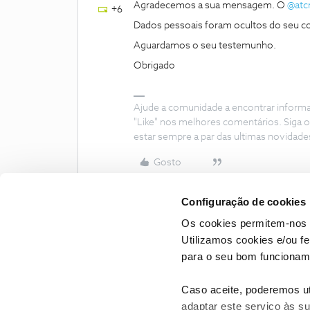
Agradecemos a sua mensagem. O
@atc
+6
Dados pessoais foram ocultos do seu co
Aguardamos o seu testemunho.
Obrigado
Ajude a comunidade a encontrar inform
"Like" nos melhores comentários. Siga o
estar sempre a par das ultimas novidade
Gosto
Configuração de cookies
Os cookies permitem-nos 
Utilizamos cookies e/ou f
para o seu bom funcioname
Caso aceite, poderemos uti
adaptar este serviço às su