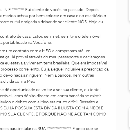
 NIF *******. Fui cliente de vocês no passado. Depois
-marido achou por bem colocar em casa e no escritório o
orre eu fui obrigada a deixar de ser cliente NÓS. Hoje eu
contrato de casa. Estou sem net, sem tv e o telemóvel
a portabilidade na Vodafone.
erem um contrato com a MEO e compraram até um
ustiça. Já provei através do meu passaporte e declarações
oca eu estava a viver em terra brasileira. Que era impossível
processo corre lento. Eu já aleguei inclusive a prescrição da
não devo nada a ninguém! Nem a bancos, nem outras
ta dívida com a Meo.
 dê oportunidade de voltar a ser sua cliente, eu tentei
ssível, com débito directo em conta bancária se existir.
evido o débito com a Meo era muito difícil. Ressalto e
NÓS EU JÁ POSSUIA ESTA DÍVIDA INJUSTA COM A MEO! E
OMO SUA CLIENTE. E PORQUE NÃO ME ACEITAM COMO
les para instalar na RUA **************. E peço que se