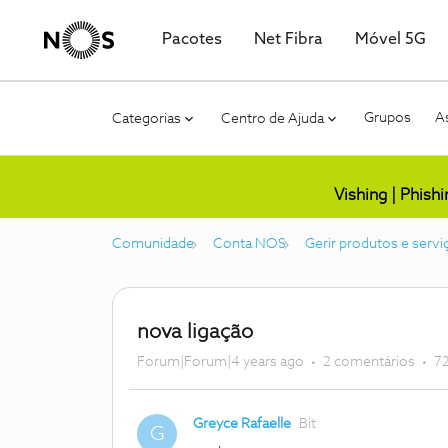
Pacotes
Net Fibra
Móvel 5G
Grupos
As
Categorias
Centro de Ajuda
Vishing | Phish
Comunidade
Conta NOS
Gerir produtos e servi
nova ligação
Forum|Forum|4 years ago
2 comentários
72
Greyce Rafaelle
Bit
G