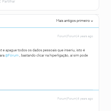
Partilhar
Mais antigos primeiro
Forum|Forum|4 years ago
t e apague todos os dados pessoais que inseriu, isto é
para
@Fórum
, bastando clicar na hiperligação, aí sim pode
Forum|Forum|4 years ago