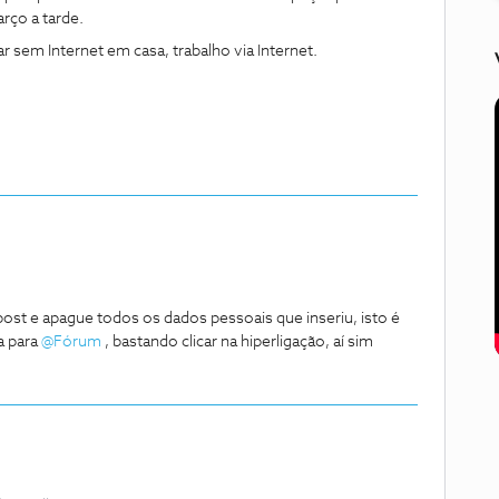
arço a tarde.
r sem Internet em casa, trabalho via Internet.
post e apague todos os dados pessoais que inseriu, isto é
a para
@Fórum
, bastando clicar na hiperligação, aí sim