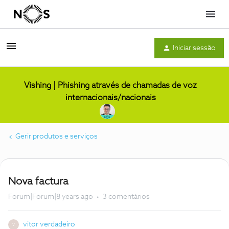
Menu
Iniciar sessão
Vishing | Phishing através de chamadas de voz
internacionais/nacionais
Gerir produtos e serviços
Nova factura
Forum|Forum|8 years ago
3 comentários
vitor verdadeiro
V