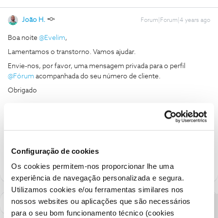
João H.
Forum|Forum|4 years ago
Boa noite
@Evelim
,
Lamentamos o transtorno. Vamos ajudar.
Envie-nos, por favor, uma mensagem privada para o perfil
@Fórum
acompanhada do seu número de cliente.
Obrigado
Ajude a comunidade a encontrar informação relevante. Marque
como "Melhor Resposta" e faça "Like" nos melhores comentários.
Siga os perfis da moderação, através da opção "Seguir", para estar
Configuração de cookies
sempre a par das ultimas novidades.
Os cookies permitem-nos proporcionar lhe uma
experiência de navegação personalizada e segura.
Utilizamos cookies e/ou ferramentas similares nos
nossos websites ou aplicações que são necessários
para o seu bom funcionamento técnico (cookies