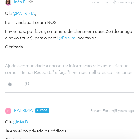
Inês B.
Forum|Forum|5 years ago
Olá
@PATRIZIA
,
Bem vinda ao Fórum NOS.
Envie-nos, por favor, o número de cliente em questão (do antigo
e novo titular), para o perfil
@Fórum
, por favor.
Obrigada
Ajude a comunidade a encontrar informação relevante. Marque
como "Melhor Resposta" e faça "Like" nos melhores comentários.
PATRIZIA
AUTOR
Forum|Forum|5 years ago
P
Olá
@Inês B.
Já enviei no privado os códigos