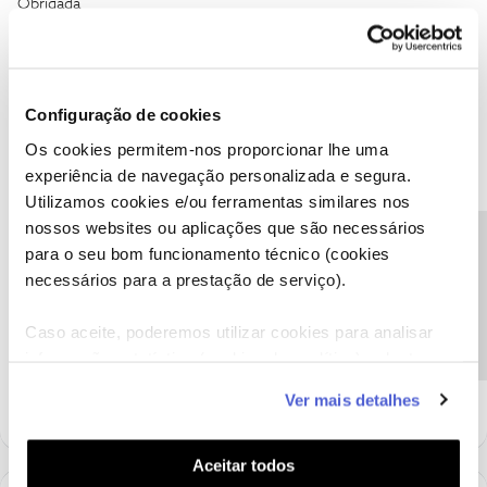
Obrigada
1 pessoa gostou
Configuração de cookies
Os cookies permitem-nos proporcionar lhe uma
experiência de navegação personalizada e segura.
Ana P.
Forum|Forum|5 years ago
Utilizamos cookies e/ou ferramentas similares nos
nossos websites ou aplicações que são necessários
@PATRIZIA
,
Precisa de ajuda?
para o seu bom funcionamento técnico (cookies
Vamos responder à sua mensagem o mais breve possível.
necessários para a prestação de serviço).
Obrigada
Caso aceite, poderemos utilizar cookies para analisar
informação estatística (cookies de analítica), adaptar
Ajude a comunidade a encontrar informação relevante. Marque
como "Melhor Resposta" e faça "Like" nos melhores comentários.
este serviço às suas preferências e apresentar-lhe
Ver mais detalhes
funcionalidades (cookies de personalização e
funcionalidade) e adaptar anúncios aos seus interesses
(cookies de publicidade personalizada). Pode gerir a
Aceitar todos