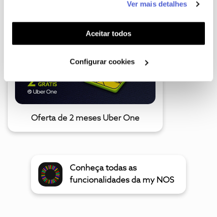
A poupança que COMBINA
Ver mais detalhes
funcionalidades (cookies de personalização e
funcionalidade) e adaptar anúncios aos seus interesses
(cookies de publicidade personalizada). Pode gerir a
Aceitar todos
utilização dos cookies clicando em "
Configurar
Cookies
".
Configurar cookies
Oferta de 2 meses Uber One
Conheça todas as
funcionalidades da my NOS