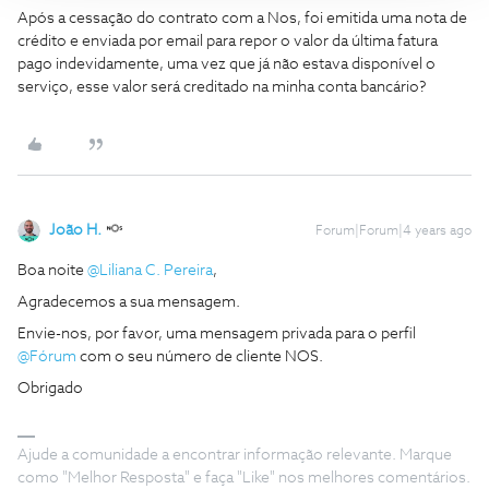
Após a cessação do contrato com a Nos, foi emitida uma nota de
crédito e enviada por email para repor o valor da última fatura
pago indevidamente, uma vez que já não estava disponível o
serviço, esse valor será creditado na minha conta bancário?
João H.
Forum|Forum|4 years ago
Boa noite
@Liliana C. Pereira
,
Agradecemos a sua mensagem.
Envie-nos, por favor, uma mensagem privada para o perfil
@Fórum
com o seu número de cliente NOS.
Obrigado
Ajude a comunidade a encontrar informação relevante. Marque
como "Melhor Resposta" e faça "Like" nos melhores comentários.