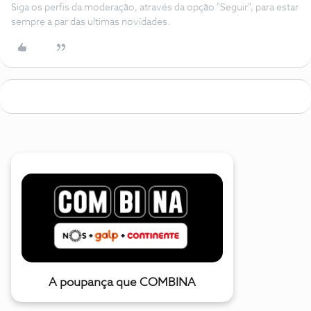
Siga os perfis da moderação, através da opção "Seguir", para estar
sempre a par das ultimas novidades.
A poupança que COMBINA