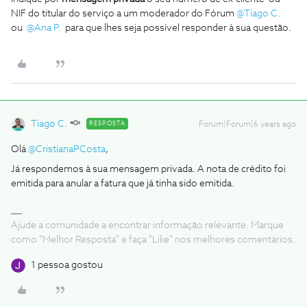
NIF do titular do serviço a um moderador do Fórum
@Tiago C.
ou
@Ana P.
para que lhes seja possível responder à sua questão.
Tiago C.
RESPOSTA
Forum|Forum|6 years ago
Olá
@CristianaPCosta
,
Já respondemos à sua mensagem privada. A nota de crédito foi
emitida para anular a fatura que já tinha sido emitida.
Ajude a comunidade a encontrar informação relevante. Marque
como "Melhor Resposta" e faça "Like" nos melhores comentários.
1 pessoa gostou