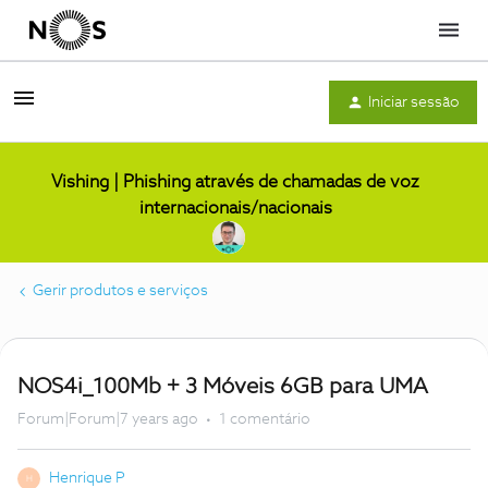
Menu
Iniciar sessão
Vishing | Phishing através de chamadas de voz
internacionais/nacionais
Gerir produtos e serviços
NOS4i_100Mb + 3 Móveis 6GB para UMA
Forum|Forum|7 years ago
1 comentário
Henrique P
H