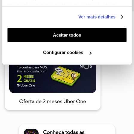
informação estatística (cookies de analítica), adaptar
este serviço às suas preferências e apresentar-lhe
Ver mais detalhes
funcionalidades (cookies de personalização e
funcionalidade) e adaptar anúncios aos seus interesses
A poupança que COMBINA
(cookies de publicidade personalizada). Pode gerir a
Aceitar todos
utilização dos cookies clicando em "
Configurar
Cookies
".
Configurar cookies
Oferta de 2 meses Uber One
Conheça todas as