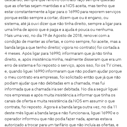
descanso, sempre que renovo contrato faço sempre questão
que as ofertas sejam mantidas e a NOS aceita, mas tenho que
estar constantemente a ligar para o 16990 para reporem serviços
porque estão sempre a cortar, dizem que ou é engano, ou
sistema, até já ouvi dizer que não tinha direito, sempre a ligar para
uma linha de apoio que é paga e a ajuda é pouca ou nenhuma.
Mais uma vez, no dia 19 de Agosto de 2018, renovei com a
condição de manter as ofertas, e como sempre, foi aceite, mas a
banda larga a que tenho direito( vigora no contrato) foi cortada a
4 meses. Após ligar para 16990, informaram que já não tinha
direito, e, após insistência minha, realmente disseram que era um
erro de sistema e foi reposto o serviço, apos isso, foi os TV cines,
e, quando liguei 16990 informaram que não podiam ajudar porque
o meu contrato era empresas, foi solicitado então que já que não
podiam ajudar que não debitadas em a chamada, mas fui
informada que a chamada iria ser debitada. No dia a seguir liguei
nos empresas e após muita insistência a informar que tinha os
canais de oferta e muita resistência da NOS em assumir o que
contrata, foi reposto. Agora é a banda larga outra vez, no dia 11
deste mês liguei a banda larga e não funcionava, liguei 16990 e o
operador informou que não podia fazer nada, apenas estava
autorizado a trocar para um tarifário que não incluía as ofertas, e