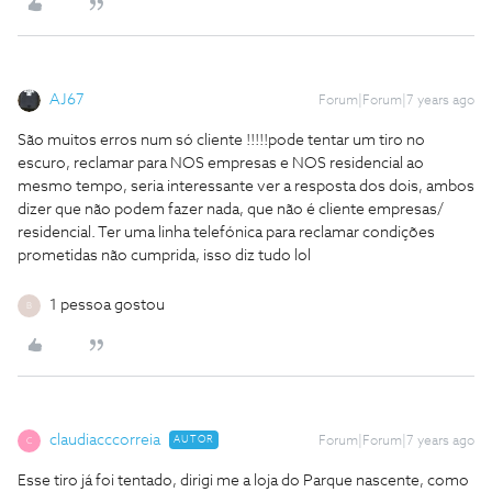
AJ67
Forum|Forum|7 years ago
São muitos erros num só cliente !!!!!
pode tentar um tiro no
escuro, reclamar para NOS empresas e NOS residencial ao
mesmo tempo, seria interessante ver a resposta dos dois, ambos
dizer que não podem fazer nada, que não é cliente empresas/
residencial. Ter uma linha telefónica para reclamar condições
prometidas não cumprida, isso diz tudo lol
1 pessoa gostou
B
claudiacccorreia
AUTOR
Forum|Forum|7 years ago
C
Esse tiro já foi tentado, dirigi me a loja do Parque nascente, como