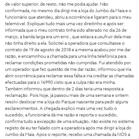
de valor superior, de resto, não me podia ajudar. Não
conformada, no mesmo dia dirigi me a loja do Jumbo da Maia e o
funcionário que atendeu, abriu a ocorrência e ligaram para o meu
telemóvel. Expliquei tudo mais uma vez direitinho e após ser
informada que o meu contrato tinha sido alterado no dia 26 de
março, a banda larga era um erro , que estava a usufruir dela mas
não tinha direito a ela. Solicitei a operadora que consultasse o
contrato de 19 de agosto de 2018 e a mesma acabou por me dar
razão, e encaminhou a chamada para uma linha telefónica para
reclamar condições prometidas não cumpridas. Fui atendido por
um operador que fez questão de me dar razão, informou que iria
abrir ocorrência para reclamar essa falta e iria creditar as chamadas
efectuadas para o 16990 visto que a culpa não era minha.
Também informou que dentro de 2 dias teria uma resposta a
reclamação. Pois hoje, já passou mais de uma semana e ontem
resolvi deslocar me a loja do Parque nascente para pedir alguns
esclarecimentos. A chegada explico mais uma vez tudo o
sucedido, a funcionária dá me razão e reporta o sucedido,
confirma tudo a excepção de uma situação, não existe no sistema
registo de eu ter falado com a operadora após me dirigir a loja do
Jumbo da Maia. Apos o reporte, recebo uma chamada da NOS a