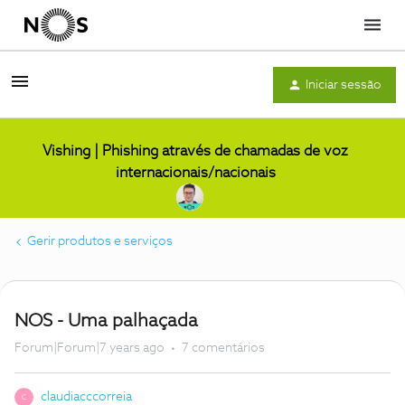
Menu
Iniciar sessão
Vishing | Phishing através de chamadas de voz
internacionais/nacionais
Gerir produtos e serviços
NOS - Uma palhaçada
Forum|Forum|7 years ago
7 comentários
claudiacccorreia
C