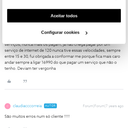
funcionalidades (cookies de personalização e
e o link estar indisponível, tanto através de telemóvel como de
funcionalidade) e adaptar anúncios aos seus interesses
PC, portanto, não é defeito de navegadores nem do computador.
(cookies de publicidade personalizada). Pode gerir a
Tudo será reportado a ANACOM, encontro me neste momento a
Aceitar todos
adquirir documentação, neste momento alteraram o contrato
utilização dos cookies clicando em "
Configurar
sem aviso prévio e sem o consentimento do cliente, e, como
Cookies
".
Configurar cookies
utilizo regularmente internet para fins de trabalho, foram
provocados danos monetários que mesmo que reponham os
serviços, nunca mais os pagam, já não chega pagar por um
serviço de internet de 120 nunca tive essas velocidades, sempre
entre 15 e 30, fui obrigada a conformar me porque fica mais caro
andar sempre a ligar 16990 do que pagar um serviço que não o
tenho. Deviam ter vergonha
claudiacccorreia
AUTOR
Forum|Forum|7 years ago
C
São muitos erros num só cliente !!!!!