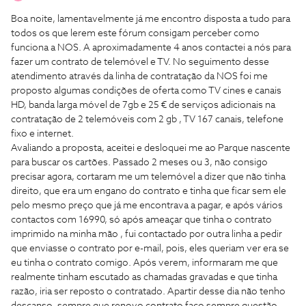
Boa noite, lamentavelmente já me encontro disposta a tudo para
todos os que lerem este fórum consigam perceber como
funciona a NOS. A aproximadamente 4 anos contactei a nós para
fazer um contrato de telemóvel e TV. No seguimento desse
atendimento através da linha de contratação da NOS foi me
proposto algumas condições de oferta como TV cines e canais
HD, banda larga móvel de 7gb e 25 € de serviços adicionais na
contratação de 2 telemóveis com 2 gb , TV 167 canais, telefone
fixo e internet.
Avaliando a proposta, aceitei e desloquei me ao Parque nascente
para buscar os cartões. Passado 2 meses ou 3, não consigo
precisar agora, cortaram me um telemóvel a dizer que não tinha
direito, que era um engano do contrato e tinha que ficar sem ele
pelo mesmo preço que já me encontrava a pagar, e após vários
contactos com 16990, só após ameaçar que tinha o contrato
imprimido na minha mão , fui contactado por outra linha a pedir
que enviasse o contrato por e-mail, pois, eles queriam ver era se
eu tinha o contrato comigo. Após verem, informaram me que
realmente tinham escutado as chamadas gravadas e que tinha
razão, iria ser reposto o contratado. Apartir desse dia não tenho