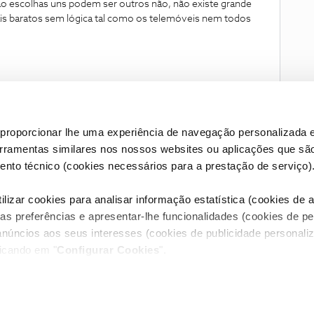
ão escolhas uns podem ser outros não, não existe grande
is baratos sem lógica tal como os telemóveis nem todos
proporcionar lhe uma experiência de navegação personalizada e
erramentas similares nos nossos websites ou aplicações que sã
nto técnico (cookies necessários para a prestação de serviço)
lizar cookies para analisar informação estatística (cookies de an
as preferências e apresentar-lhe funcionalidades (cookies de p
Condições do Fórum NOS
Accessibility statement
anúncios aos seus interesses (cookies de publicidade personaliz
licando em "
Configurar Cookies
".
RIVACIDADE
CONFIGURAR COOKIES
QUALIDADE DE SERVIÇO
itos reservados