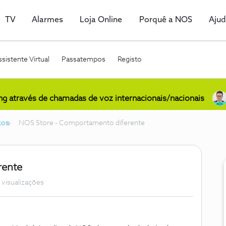
TV
Alarmes
Loja Online
Porquê a NOS
Aju
sistente Virtual
Passatempos
Registo
ing através de chamadas de voz internacionais/nacionais
ços
NOS Store - Comportamento diferente
rente
 visualizações