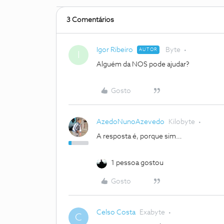
3 Comentários
Igor Ribeiro
Byte
AUTOR
I
Alguém da NOS pode ajudar?
Gosto
AzedoNunoAzevedo
Kilobyte
A resposta é, porque sim…
1 pessoa gostou
Gosto
Celso Costa
Exabyte
C