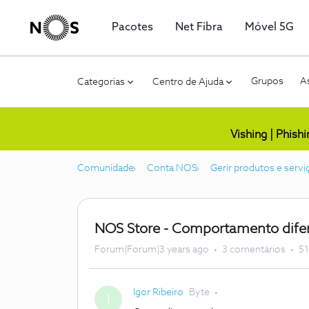
Pacotes
Net Fibra
Móvel 5G
Grupos
As
Categorias
Centro de Ajuda
Vishing | Phish
Comunidade
Conta NOS
Gerir produtos e servi
NOS Store - Comportamento dife
Forum|Forum|3 years ago
3 comentários
51
Igor Ribeiro
Byte
I