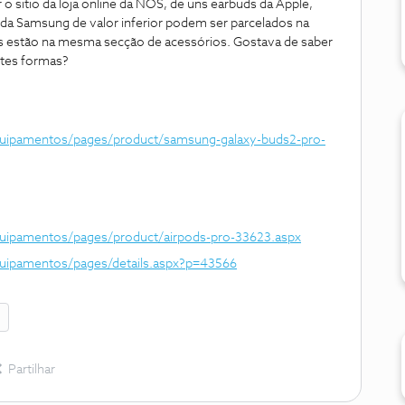
o sitio da loja online da NOS, de uns earbuds da Apple,
s da Samsung de valor inferior podem ser parcelados na
s estão na mesma secção de acessórios. Gostava de saber
ntes formas?
-equipamentos/pages/product/samsung-galaxy-buds2-pro-
equipamentos/pages/product/airpods-pro-33623.aspx
equipamentos/pages/details.aspx?p=43566
E
Partilhar