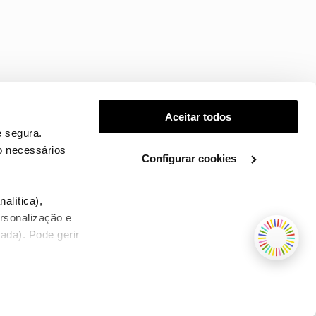
Aceitar todos
 segura.
o necessários
Configurar cookies
.
alítica),
ersonalização e
ada). Pode gerir
TERMOS E CONDIÇÕES
WHOLESALE