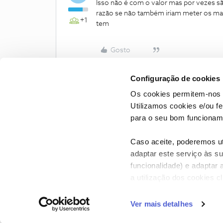
Isso não é com o valor mas por vezes s
razão se não também iriam meter os ma
+1
tem
Gosto
Configuração de cookies
Os cookies permitem-nos 
Utilizamos cookies e/ou f
para o seu bom funcioname
Caso aceite, poderemos uti
adaptar este serviço às su
funcionalidade) e adaptar 
a utilização dos cookies c
CONTACTOS
POLÍTICA DE P
Ver mais detalhes
NOS, todos os dire