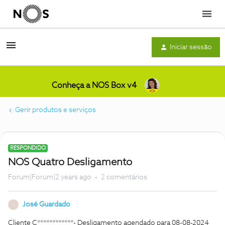
Menu
Iniciar sessão
Conheça a NOS Box v4
Gerir produtos e serviços
RESPONDIDO
NOS Quatro Desligamento
Forum|Forum|2 years ago
2 comentários
José Guardado
J
Cliente C************- Desligamento agendado para 08-08-2024