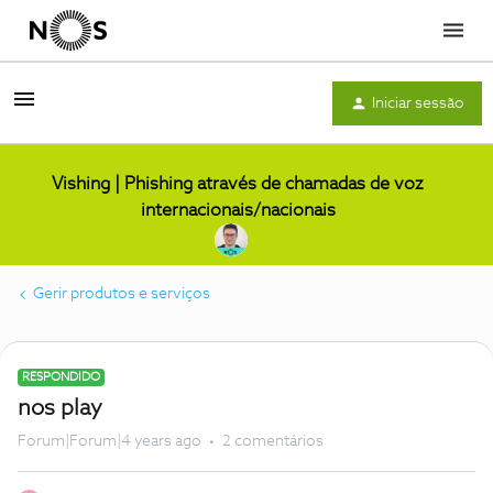
Menu
Iniciar sessão
Vishing | Phishing através de chamadas de voz
internacionais/nacionais
Gerir produtos e serviços
RESPONDIDO
nos play
Forum|Forum|4 years ago
2 comentários