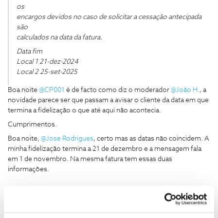
os
encargos devidos no caso de solicitar a cessação antecipada
são
calculados na data da fatura.
Data fim
Local 1 21-dez-2024
Local 2 25-set-2025
Boa noite
@CP001
é de facto como diz o moderador
@João H.
, a
novidade parece ser que passam a avisar o cliente da data em que
termina a fidelização o que até aqui não acontecia.
Cumprimentos.
Boa noite,
@Jose Rodrigues
, certo mas as datas não coincidem. A
minha fidelização termina a 21 de dezembro e a mensagem fala
em 1 de novembro. Na mesma fatura tem essas duas
informações.