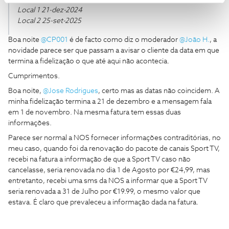
Local 1 21-dez-2024
Local 2 25-set-2025
Boa noite
@CP001
é de facto como diz o moderador
@João H.
, a
novidade parece ser que passam a avisar o cliente da data em que
termina a fidelização o que até aqui não acontecia.
Cumprimentos.
Boa noite,
@Jose Rodrigues
, certo mas as datas não coincidem. A
minha fidelização termina a 21 de dezembro e a mensagem fala
em 1 de novembro. Na mesma fatura tem essas duas
informações.
Parece ser normal a NOS fornecer informações contraditórias, no
meu caso, quando foi da renovação do pacote de canais Sport TV,
recebi na fatura a informação de que a Sport TV caso não
cancelasse, seria renovada no dia 1 de Agosto por €24,99, mas
entretanto, recebi uma sms da NOS a informar que a Sport TV
seria renovada a 31 de Julho por €19.99, o mesmo valor que
estava. É claro que prevaleceu a informação dada na fatura.