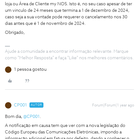
loja ou Área de Cliente my NOS. Isto é, no seu caso apesar de ter
um vinculo de 24 meses que termina a 1 de dezembro de 2024,
caso seja a sua vontade pode requerer o cancelamento nos 30
dias antes que é 1 de novembro de 2024.
Obrigado,
Ajude a comunidade a encontrar informação relevante. Marque
como "Melhor Resposta" e faça "Like" nos melhores comentários.
1 pessoa gostou
CP001
AUTOR
Forum|Forum|1 year ago
Bom dia,
@CP001
.
A notificação em causa tem que ver com a nova legislação do
Código Europeu das Comunicações Eletrónicas, impondo a
informação adicional em fatura por defeito, dando a conhecer o