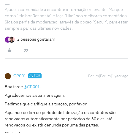
Ajude a comunidade a encontrar informação relevante. Marque
como "Melhor Resposta" e faça "Like" nos melhores comentários.
Siga os perfis da moderação, através da opção "Seguir", para estar
sempre a par das ultimas novidades.
2 pessoas gostaram
CP001
AUTOR
Forum|Forum|1 year ago
Boa tarde
@CP001
,
Agradecemos a sua mensagem.
Pedimos que clarifique a situação, por favor.
Aquando do fim do período de fidelização os contratos são
renovados automaticamente por períodos de 30 dias, até
renovados ou existir denuncia por uma das partes.