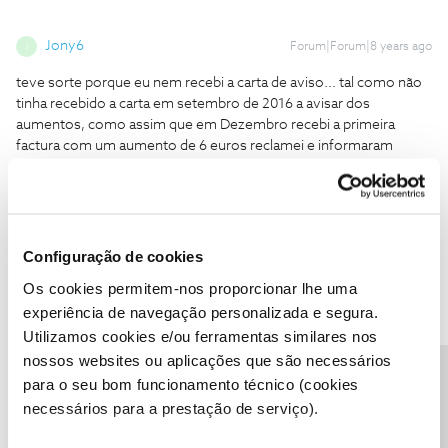
Jony6
Forum|Forum|8 years ago
J
teve sorte porque eu nem recebi a carta de aviso... tal como não
tinha recebido a carta em setembro de 2016 a avisar dos
aumentos, como assim que em Dezembro recebi a primeira
factura com um aumento de 6 euros reclamei e informaram
ilegalmente que não era razão para anular e propuseram
renegociar, mantiveram o preço antigo mas reduziram o serviço,
agora não me deram a opção de desistir... sou cliente a mais de 11
anos mas será o ultimo pq assim que puder mudo...
Configuração de cookies
1 pessoa gostou
Os cookies permitem-nos proporcionar lhe uma
experiência de navegação personalizada e segura.
Utilizamos cookies e/ou ferramentas similares nos
nossos websites ou aplicações que são necessários
Precisa de ajuda?
para o seu bom funcionamento técnico (cookies
Kiko Kosta
AUTOR
Forum|Forum|8 years ago
necessários para a prestação de serviço).
Mais uma vez e tal como previa a NOS volta a enganar