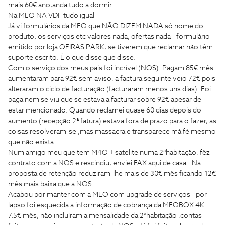
mais 60€ ano,anda tudo a dormir.
Na MEO NA VDF tudo igual
Já vi formulários da MEO que NÃO DIZEM NADA só nome do
produto. os serviços etc valores nada, ofertas nada - formulário
emitido por loja OEIRAS PARK, se tiverem que reclamar não têm
suporte escrito. È o que disse que disse.
Com o serviço dos meus pais foi incrível (NOS) .Pagam 85€ mês
aumentaram para 92€ sem aviso, a factura seguinte veio 72€ pois
alteraram o ciclo de facturação (facturaram menos uns dias). Foi
paga nem se viu que se estava a facturar sobre 92€ apesar de
estar mencionado. Quando reclamei quase 60 dias depois do
aumento (recepção 2ª fatura) estava fora de prazo para o fazer, as
coisas resolveram-se ,mas massacra e transparece má fé mesmo
que não exista .
Num amigo meu que tem M4O + satelite numa 2ªhabitação, fêz
contrato com a NOS e rescindiu, enviei FAX aqui de casa.. Na
proposta de retenção reduziram-lhe mais de 30€ mês ficando 12€
mês mais baixa que a NOS.
Acabou por manter com a MEO com upgrade de serviços - por
lapso foi esquecida a informação de cobrança da MEOBOX 4K
7.5€ mês, não incluíram a mensalidade da 2ªhabitação ,contas