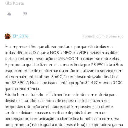
Kiko Kosta
EMI2016
Forum|Forum|8 years ago
As empresas têm que alterar posturas porque são todas mas
todas idênticas.Daí que a NOS a MEO e a VDF enviaram as ditas
cartas conforme resolução da ANACOM - copiam-se entre elas.
A proposta que lhe fizeram da concorrência por 28.99€ falta a Box
esqueceram-se de o informar ou então instalavam o serviço sem
ela.normalmente cobram 3.60€ já com desconto,valor final fica
por 32.59€. A Nos sabe isso e então propõe 32.49€ menos 0.10€
que a concorrência.
É tudo bem estudado. Inicialmente os clientes em euforia para
desistir, saturados das horas de espera nas lojas fazem-se
propostas retenção arrebatadoras até impossíveis, o cliente
arrefece deixa-se passar uns dias e depois foi um erro de
percepção ou comunicação, o cliente fica beneficiado com uma
boa proposta ( não é igual á outra mas é boa) e a operadora ganha