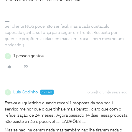
modus operandi uma pratica do dia-a-dia.
Ser cliente NOS pode não ser fácil, mas a cada obstáculo
superado ganha-se força para seguir em frente. Respeito por
quem se propõem ajudar sem nada em troca... nem mesmo um
obrigado;)
1 pessoa gostou
P
Luis Godinho
AUTOR
Forum|Forum|6 years ago
L
Estava eu quietinho quando recebi 1 proposta da nos por 1
serviço melhor que o que tinha e mais barato . claro que com o
refidelização de 24 meses . Agora passado 14 dias essa proposta
não existe e não é possivel …..LADRÕES ….
Mas se não lhe deram nada mas também não lhe tiraram nada o