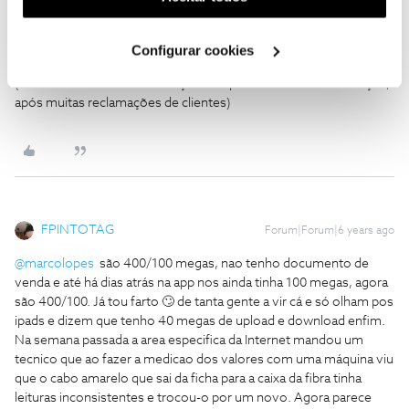
Diga-me quanto tem de UPLOAD
? O valor que está depois do
utilização dos cookies clicando em "
Configurar
400! (400/???)
Cookies
".
Pode ver no documento de VENDA (não deve ter, pq a NOS
Configurar cookies
costumava ESCONDER essa informação), ou na área de cliente
(recentemente a NOS começou a disponibilizar essa informação,
após muitas reclamações de clientes)
FPINTOTAG
Forum|Forum|6 years ago
@marcolopes
são 400/100 megas, nao tenho documento de
venda e até há dias atrás na app nos ainda tinha 100 megas, agora
são 400/100. Já tou farto 🙄 de tanta gente a vir cá e só olham pos
ipads e dizem que tenho 40 megas de upload e download enfim.
Na semana passada a area especifica da Internet mandou um
tecnico que ao fazer a medicao dos valores com uma máquina viu
que o cabo amarelo que sai da ficha para a caixa da fibra tinha
leituras inconsistentes e trocou-o por um novo. Agora parece