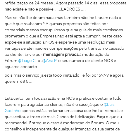
refidelização de 24 meses . Agora passado 14 dias essa proposta
não existe e não é possivel …..LADRÕES ….
Mas se não lhe deram nada mas também não lhe tiraram nada o
que é que roubaram ? Algumas propostas são feitas por
comerciais menos escrupulosos que na gula de mais comissões
prometem o que a Empresa não está apta a cumprir, neste caso
expõe-se a situação à NOS e espera-se uma resolução mais
vantajosa e até maiores compensações pelo transtorno causado
ao cliente. Envie por
mensagem privada
à moderação do
Fórum
@Tiago C.
ou
@Ana P.
o seu numero de cliente NOS e
aguarde contacto.
pois mas o serviço já esta todo instalado , e foi por 59.99 e agora
querem 68 € ….
Está certo, tem toda a razão e na NOS é prática e costume tudo
fazerem para agradar ao cliente, não é o caso já que o
@Luis
Godinho
apenas está a reclamar uma coisa que lhe foi vendida e
que aceitou a troco de mais 2 anos de fidelização. Faça o que eu
recomendei. Entregue o caso à moderação do Fórum. O meu
conselho é independente de qualquer intenção da sua parte de