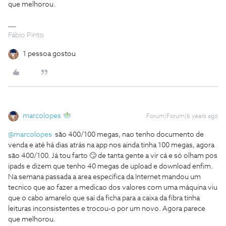
que melhorou.
Fábio Pinto
1 pessoa gostou
marcolopes
Forum|Forum|6 years ago
@marcolopes
são 400/100 megas, nao tenho documento de
venda e até há dias atrás na app nos ainda tinha 100 megas, agora
são 400/100. Já tou farto 🙄 de tanta gente a vir cá e só olham pos
ipads e dizem que tenho 40 megas de upload e download enfim.
Na semana passada a area especifica da Internet mandou um
tecnico que ao fazer a medicao dos valores com uma máquina viu
que o cabo amarelo que sai da ficha para a caixa da fibra tinha
leituras inconsistentes e trocou-o por um novo. Agora parece
que melhorou.