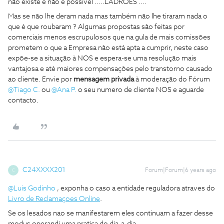
não existe e não é possivel …..LADRÕES ….
Mas se não lhe deram nada mas também não lhe tiraram nada o
que é que roubaram ? Algumas propostas são feitas por
comerciais menos escrupulosos que na gula de mais comissões
prometem o que a Empresa não está apta a cumprir, neste caso
expõe-se a situação à NOS e espera-se uma resolução mais
vantajosa e até maiores compensações pelo transtorno causado
ao cliente. Envie por
mensagem privada
à moderação do Fórum
@Tiago C.
ou
@Ana P.
o seu numero de cliente NOS e aguarde
contacto.
C24XXXX201
Forum|Forum|6 years ago
C
@Luis Godinho
, exponha o caso a entidade reguladora atraves do
Livro de Reclamaçoes Online
.
Se os lesados nao se manifestarem eles continuam a fazer desse