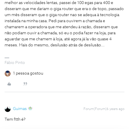
melhor as velocidades lentas, passei de 100 egas para 400 e
disseram que me dariam o giga router que era o de topo, passado
um mês disseram que o giga router nao se adequa à tecnologia
instalada na minha casa. Pedi para ouvirem a chamada e
chamarem a operadora que me atendeu à razão, disseram que
não podiam ouvir a chamada, só eu o podia fazer na loja, para
aguardar que me chamem à loja, até agora já la vão quase 4
meses. Mais do mesmo, desilusão atrás de desilusão...
Fábio Pinto
1 pessoa gostou
Guimas
Forum|Forum|6 years ago
Tem ftth é?