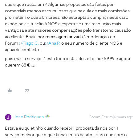
que é que roubaram ? Algumas propostas são feitas por
comerciais menos escrupulosos que na gula de mais comissões
prometem o que a Empresa não está apta a cumprir, neste caso
expõe-se a situação à NOS e espera-se uma resolução mais
vantajosa e até maiores compensações pelo transtorno causado
ao cliente. Envie por
mensagem privada
à moderação do
Fórum
@Tiago C.
ou
@Ana P.
o seu numero de cliente NOS e
aguarde contacto.
pois mas o serviço já esta todo instalado , e foi por 59.99 e agora
querem 68 € ….
Jose Rodrigues
Forum|Forum|6 years ago
Estava eu quietinho quando recebi 1 proposta da nos por 1
serviço melhor que o que tinha e mais barato . claro que com o