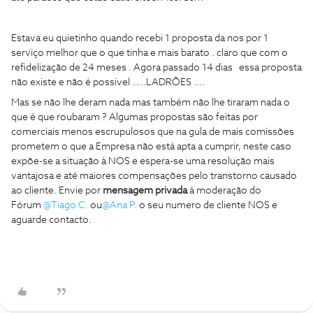
Estava eu quietinho quando recebi 1 proposta da nos por 1
serviço melhor que o que tinha e mais barato . claro que com o
refidelização de 24 meses . Agora passado 14 dias essa proposta
não existe e não é possivel …..LADRÕES ….
Mas se não lhe deram nada mas também não lhe tiraram nada o
que é que roubaram ? Algumas propostas são feitas por
comerciais menos escrupulosos que na gula de mais comissões
prometem o que a Empresa não está apta a cumprir, neste caso
expõe-se a situação à NOS e espera-se uma resolução mais
vantajosa e até maiores compensações pelo transtorno causado
ao cliente. Envie por
mensagem privada
à moderação do
Fórum
@Tiago C.
ou
@Ana P.
o seu numero de cliente NOS e
aguarde contacto.