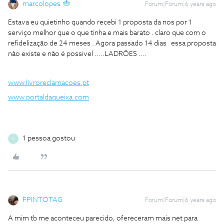
marcolopes
Forum|Forum|6 years ago
Estava eu quietinho quando recebi 1 proposta da nos por 1
serviço melhor que o que tinha e mais barato . claro que com o
refidelização de 24 meses . Agora passado 14 dias essa proposta
não existe e não é possivel …..LADRÕES ….
www.livroreclamacoes.pt
www.portaldaqueixa.com
1 pessoa gostou
O
FPINTOTAG
Forum|Forum|6 years ago
A mim tb me aconteceu parecido, ofereceram mais net para