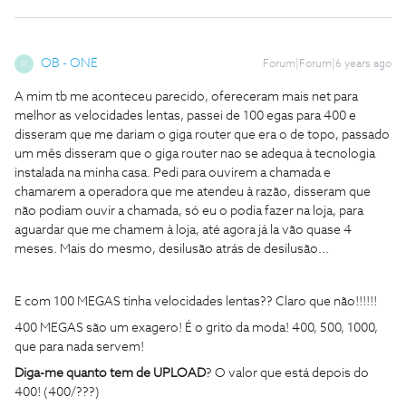
OB - ONE
Forum|Forum|6 years ago
O
A mim tb me aconteceu parecido, ofereceram mais net para
melhor as velocidades lentas, passei de 100 egas para 400 e
disseram que me dariam o giga router que era o de topo, passado
um mês disseram que o giga router nao se adequa à tecnologia
instalada na minha casa. Pedi para ouvirem a chamada e
chamarem a operadora que me atendeu à razão, disseram que
não podiam ouvir a chamada, só eu o podia fazer na loja, para
aguardar que me chamem à loja, até agora já la vão quase 4
meses. Mais do mesmo, desilusão atrás de desilusão...
E com 100 MEGAS tinha velocidades lentas?? Claro que não!!!!!!
400 MEGAS são um exagero! É o grito da moda! 400, 500, 1000,
que para nada servem!
Diga-me quanto tem de UPLOAD
? O valor que está depois do
400! (400/???)