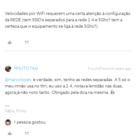
Velocidades por WiFi requerem uma certa atenção à configuração
da REDE (tem SSID’s separados para a rede 2.4 e 5Ghz? tem a
certeza que o equipamento se liga à rede 5Ghz?)
FPINTOTAG
Forum|Forum|6 years ago
@marcolopes
é verdade, sim, tenho as redes separadas. A 5 só o
meu irmão usa no tlm, eu uso a 2.4, notava lentidão nas duas,
agora já não noto tanto. Obrigado pela dica na mesma. 👍
Fábio Pinto
1 pessoa gostou